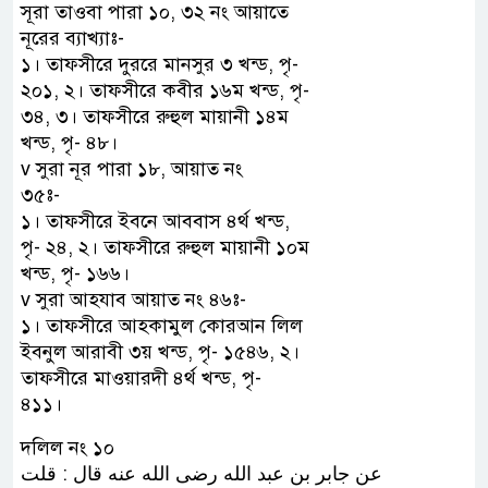
সূরা তাওবা পারা ১০, ৩২ নং আয়াতে
নূরের ব্যাখ্যাঃ-
১। তাফসীরে দুররে মানসুর ৩ খন্ড, পৃ-
২০১, ২। তাফসীরে কবীর ১৬ম খন্ড, পৃ-
৩৪, ৩। তাফসীরে রুহুল মায়ানী ১৪ম
খন্ড, পৃ- ৪৮।
v সুরা নূর পারা ১৮, আয়াত নং
৩৫ঃ-
১। তাফসীরে ইবনে আববাস ৪র্থ খন্ড,
পৃ- ২৪, ২। তাফসীরে রুহুল মায়ানী ১০ম
খন্ড, পৃ- ১৬৬।
v সুরা আহযাব আয়াত নং ৪৬ঃ-
১। তাফসীরে আহকামুল কোরআন লিল
ইবনুল আরাবী ৩য় খন্ড, পৃ- ১৫৪৬, ২।
তাফসীরে মাওয়ারদী ৪র্থ খন্ড, পৃ-
৪১১।
দলিল নং ১০
ﻋﻦ ﺟﺎﺑﺮ ﺑﻦ ﻋﺒﺪ ﺍﻟﻠﻪ ﺭﺿﻰ ﺍﻟﻠﻪ ﻋﻨﻪ ﻗﺎﻝ : ﻗﻠﺖ