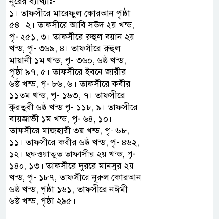
নূরের ব্যাখ্যাঃ-
১। তাফসীরে মারেফুল কোরআন পৃষ্ঠা
৫৪। ২। তাফসীরে আবি সউদ ২য় খন্ড,
পৃ- ২৫১, ৩। তাফসীরে রুহুল বয়ান ২য়
খন্ড, পৃ- ৩৬৯, ৪। তাফসীরে রুহুল
মায়ানী ১ম খন্ড, পৃ- ৩৬০, ৬ষ্ঠ খন্ড,
পৃষ্ঠা ৯৭, ৫। তাফসীরে ইবনে জারীর
৬ষ্ঠ খন্ড, পৃ- ৮৬, ৬। তাফসীরে কবীর
১১তম খন্ড, পৃ- ১৬৩, ৭। তাফসীরে
কুরতুবী ৬ষ্ঠ খন্ড পৃ- ১১৮, ৯। তাফসীরে
বায়জাভী ১ম খন্ড, পৃ- ৬৪, ১০।
তাফসীরে মাজহারী ৩য় খন্ড, পৃ- ৬৮,
১১। তাফসীরে কবীর ৬ষ্ঠ খন্ড, পৃ- ৪৬২,
১২। ছফওয়াতুত তাফাসীর ২য় খন্ড, পৃ-
১৪০, ১৩। তাফসীরে দুররে মানসুর ২য়
খন্ড, পৃ- ১৮৭, তাফসীরে নূরুল কোরআন
৬ষ্ঠ খন্ড, পৃষ্ঠা ১৬১, তাফসীরে নঈমী
৬ষ্ঠ খন্ড, পৃষ্ঠা ২৯৫।