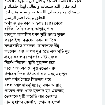
ﺣﺠﺐ ﺍﻟﻌﻈﻤﺔ ﻓﺴﺠﺪ ﻭ ﻗﺎﻝ ﻓﻰ ﺳﺠﻮﺩﻩ ﺍﻟﺤﻤﺪ
ﻟﻠﻪ ﻓﻘﺎﻝ ﺍﻟﻠﻪ ﺳﺒﺤﺎﻧﻪ ﻭ ﺗﻌﺎﻟﻰ ﻟﻬﺬﺍ ﺧﻠﻘﺘﻚ ﻭ
ﺳﻤﻴﺘﻚ ﻣﺤﻤﺪ ﺻﻠﻰ ﺍﻟﻠﻪ ﻋﻠﻴﻪ ﻭ ﺳﻠﻢ ﻣﻨﻚ ﺍﺑﺪﺍ
ﺍﻟﺨﻠﻖ ﻭ ﺑﻚ ﺍﺧﺘﻢ ﺍﻟﺮﺳﻞ –
অর্থঃ হযরত কাব আহবার (রাঃ) থেকে
বর্ণিত, তিনি বলেন, আল্লাহ পাক
রাববুল আলামিন যখন সৃষ্টি জগত সৃজন
করার ইচ্ছা করলেন তখন মাটিকে
সস্প্রসারিত করলেন, আকাশকে উঁচু
করলেন এবং আপন নূও হতে এক মুষ্ঠি নূর
গ্রহন করলেন। তারপর উক্ত নূরকে
নির্দেশ দিলেন‘ তুমি মুহাম্ম্দ হয়ে
যাও।’ অতএব সে নূও স্তম্ভের ন্যায়
উপরের দিকে উঠতে থাকল এবং মহত্বের
পর্দা পর্যন্ত পৈাছে সিজদায় পরে
বলল,‘আলহামদুলিল্লাহ্’ তখন আল্লাহ্
পাকের পক্ষ থেকে ইরশাদ হল,এজন্যই
তোমাকে সৃষ্টি করেছি আর তোমার
নাম মুহাম্ম্দ রেখেছি। তোমার হতেই