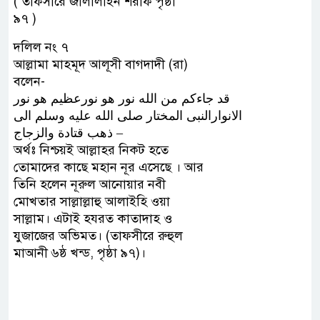
‏( তাফসীরে জালালাইন শরীফ পৃষ্ঠা
৯৭ ‏)
দলিল নং ৭
আল্লামা মাহমূদ আলূসী বাগদাদী (রা)
বলেন-
ﻗﺪ ﺟﺎﺀﻛﻢ ﻣﻦ ﺍﻟﻠﻪ ﻧﻮﺭ ﻫﻮ ﻧﻮﺭﻋﻈﻴﻢ ﻫﻮ ﻧﻮﺭ
ﺍﻻﻧﻮﺍﺭﺍﻟﻨﺒﻰ ﺍﻟﻤﺨﺘﺎﺭ ﺻﻠﻰ ﺍﻟﻠﻪ ﻋﻠﻴﻪ ﻭﺳﻠﻢ ﺍﻟﻰ
ﺫﻫﺐ ﻗﺘﺎﺩﺓ ﻭﺍﻟﺰﺟﺎﺝ –
অর্থঃ নিশ্চয়ই আল্লাহর নিকট হতে
তোমাদের কাছে মহান নূর এসেছে । আর
তিনি হলেন নূরুল আনোয়ার নবী
মোখতার সাল্লাল্লাহু আলাইহি ওয়া
সাল্লাম। এটাই হযরত কাতাদাহ ও
যুজাজের অভিমত। (তাফসীরে রুহুল
মাআনী ৬ষ্ঠ খন্ড, পৃষ্ঠা ৯৭)।