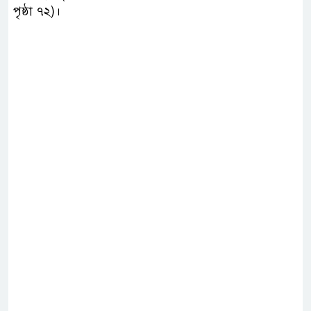
পৃষ্ঠা ৭২)।