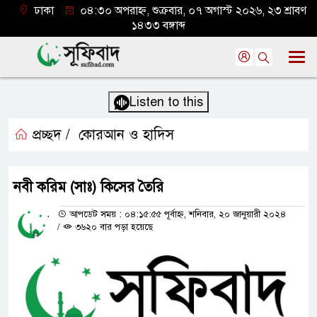
ঢাকা
০৪:৩০ অপরাহ্ন, শুক্রবার, ০৭ অগাস্ট ২০২৬, ২৩ শ্রাবণ
১৪৩৩ বঙ্গাব্দ
Listen to this
প্রচ্ছদ /
কোরআন ও হাদিস
নবী করিম (সাঃ) কিসের তৈরি
আপডেট সময় : ০৪:১৫:৫৫ পূর্বাহ্ন, শনিবার, ২০ জানুয়ারী ২০২৪
/
৩৬২০ বার পড়া হয়েছে