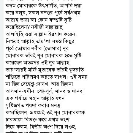
কদম মোবারকে উৎসর্গিত, আপনি দয়া
করে বলুন, সকল বস্ত্তর পূর্বে সর্বপ্রথম
আল্লাহ তায়া’লা কোন বস্ত্তটি সৃষ্টি
করেছিলেন? নবীজী সাল্লাল্লাহু
আলাইহি ওয়া সাল্লাম ইরশাদ করেন,
নিশ্চয়ই আল্লাহ তায়’লা সমস্ত কিছুর
পূর্বে তোমার নবীর (তোমার) নূর
মোবারক তাঁরই নূর মোবারক হতে সৃষ্টি
করেছেন অতঃপর ওই নূর আল্লাহ
তায়’লারই মর্জি মুতাবেক তাঁরই কুদরতি
শক্তিতে পরিভ্রমণ করতে লাগল। ওই সময়
না ছিল বেহেশ্ত-দোযখ, আর ছিলনা
আসমান-যমীন, চন্দ্র-সূর্য, মানব ও দানব।
এক পর্যায়ে মহান আল্লাহ যখন
সৃষ্টিজগত পয়দা করার মনস্থ
করেছিলেন, প্রথমেই ওই নূর মোবারককে
চারভাগে বিভক্ত করে প্রথম অংশ
দিয়ে কলম, দ্বিতীয় অংশ দিয়ে লওহ,