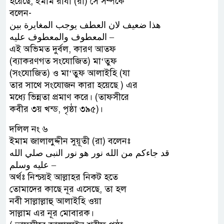
হয়েছে, ইমাম রাযী (রা) সে সম্পর্কে
বলেন-
ﻫﺬﺍ ﺿﻌﻴﻒ ﻻﻥ ﺍﻟﻌﻄﻒ ﻳﻮﺟﺐ ﺍﻟﻤﻐﺎﻳﺮﺓ ﺑﻴﻦ
ﺍﻟﻤﻌﻄﻮﻑ ﻭﺍﻟﻤﻌﻄﻮﻑ ﻋﻠﻴﻪ –
এই অভিমত দুর্বল, কারণ আতফ
(ব্যাকরণগত সংযোজিত) মা‘তুফ
(সংযোজিত) ও মা‘তুফ আলাইহি (যা
তার সাথে সংযোজন কারা হয়েছে ) এর
মধ্যে ভিন্নতা প্রমাণ করে। (তাফসীরে
কবীর ৩য় খন্ড, পৃষ্ঠা ৩৯৫)।
দলিল নং ৬
ইমাম জালালুদ্দীন সুয়ূতী (রা) বলেনঃ
ﻗﺪ ﺟﺎﺀﻛﻢ ﻣﻦ ﺍﻟﻠﻪ ﻧﻮﺭ ﻫﻮ ﻧﻮﺭ ﺍﻟﻨﺒﻰ ﺻﻠﻲ ﺍﻟﻠﻪ
ﻋﻠﻴﻪ ﻭﺳﻠﻢ –
অর্থঃ নিশ্চয়ই আল্লাহর নিকট হতে
তোমাদের কাছে নূর এসেছে, তা হল
নবী সাল্লাল্লাহু আলাইহি ওয়া
সাল্লাম এর নূর মোবারক।