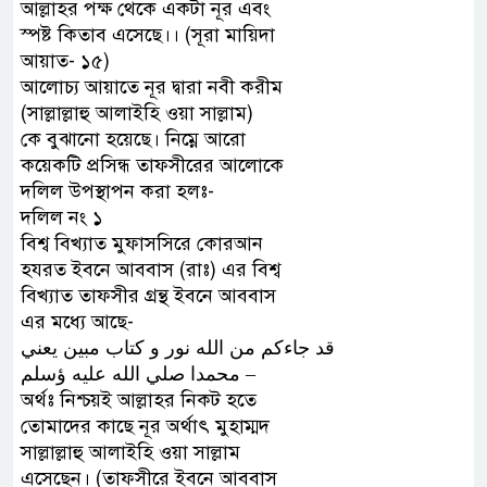
আল্লাহর পক্ষ থেকে একটা নূর এবং
স্পষ্ট কিতাব এসেছে।। (সূরা মায়িদা
আয়াত- ১৫)
আলোচ্য আয়াতে নূর দ্বারা নবী করীম
(সাল্লাল্লাহু আলাইহি ওয়া সাল্লাম)
কে বুঝানো হয়েছে। নিম্নে আরো
কয়েকটি প্রসিন্ধ তাফসীরের আলোকে
দলিল উপস্থাপন করা হলঃ-
দলিল নং ১
বিশ্ব বিখ্যাত মুফাসসিরে কোরআন
হযরত ইবনে আববাস (রাঃ) এর বিশ্ব
বিখ্যাত তাফসীর গ্রন্থ ইবনে আববাস
এর মধ্যে আছে-
ﻗﺪ ﺟﺎﺀﻛﻢ ﻣﻦ ﺍﻟﻠﻪ ﻧﻮﺭ ﻭ ﻛﺘﺎﺏ ﻣﺒﻴﻦ ﻳﻌﻨﻲ
ﻣﺤﻤﺪﺍ ﺻﻠﻲ ﺍﻟﻠﻪ ﻋﻠﻴﻪ ﺅﺳﻠﻢ –
অর্থঃ নিশ্চয়ই আল্লাহর নিকট হতে
তোমাদের কাছে নূর অর্থাৎ মুহাম্মদ
সাল্লাল্লাহু আলাইহি ওয়া সাল্লাম
এসেছেন। (তাফসীরে ইবনে আববাস