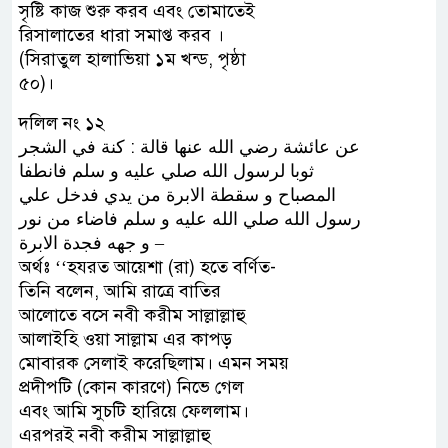
সৃষ্টি কাজ শুরু করব এবং তোমাতেই
রিসালাতের ধারা সমাপ্ত করব ।
(সিরাতুল হালাভিয়া ১ম খন্ড, পৃষ্ঠা
৫০)।
দলিল নং ১২
ﻋﻦ ﻋﺎﺋﺸﺔ ﺭﺿﻲ ﺍﻟﻠﻪ ﻋﻨﻬﺎ ﻗﺎﻟﺔ : ﻛﻨﺔ ﻓﻲ ﺍﻟﺸﺠﺮ
ﺛﻮﺑﺎ ﻟﺮﺳﻮﻝ ﺍﻟﻠﻪ ﺻﻠﻲ ﻋﻠﻴﻪ ﻭ ﺳﻠﻢ ﻓﺎﻧﻄﻔﺎ
ﺍﻟﻤﺼﺒﺎﺡ ﻭ ﺳﻘﻄﺔ ﺍﻻﺑﺮﺓ ﻣﻦ ﻳﺪﻱ ﻓﺪﺧﻞ ﻋﻠﻲ
ﺭﺳﻮﻝ ﺍﻟﻠﻪ ﺻﻠﻲ ﺍﻟﻠﻪ ﻋﻠﻴﻪ ﻭ ﺳﻠﻢ ﻓﺎﺿﺎﺀ ﻣﻦ ﻧﻮﺭ
ﻭ ﺟﻬﻪ ﻓﺠﺪﺓ ﺍﻻﺑﺮﺓ –
অর্থঃ ‘‘হযরত আয়েশা (রা) হতে বর্ণিত-
তিনি বলেন, আমি রাত্রে বাতির
আলোতে বসে নবী করীম সাল্লাল্লাহু
আলাইহি ওয়া সাল্লাম এর কাপড়
মোবারক সেলাই করেছিলাম। এমন সময়
প্রদীপটি (কোন কারণে) নিভে গেল
এবং আমি সুচটি হারিয়ে ফেললাম।
এরপরই নবী করীম সাল্লাল্লাহু