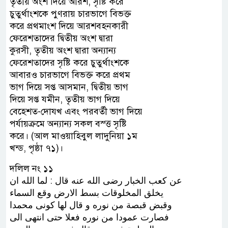
তৃতীয় অংশ দিয়ে আরশ, সৃষ্টি করে
চুতুর্থাংশকে পুণরায় চারভাগে বিভক্ত
করে প্রথমাংশ দিয়ে আরশবহনকারী
ফেরেশতাদের দ্বিতীয় অংশ দ্বারা
কুরসী, তৃতীয় অংশ দ্বারা অন্যান্য
ফেরেশতাদের সৃষ্টি করে চুতুর্থাংশকে
আবারও চারভাগে বিভক্ত করে প্রথম
ভাগ দিয়ে সপ্ত আসমান, দ্বিতীয় ভাগ
দিয়ে সপ্ত যমীন, তৃতীয় ভাগ দিয়ে
বেহেশত-দোযখ এবং পরবর্তী ভাগ দিয়ে
পর্যায়ক্রমে অন্যান্য সকল বস্ত্ত সৃষ্টি
করে। (আল মাওয়াহিবুল লাদুনিয়া ১ম
খন্ড, পৃষ্ঠা ৭১)।
দলিল নং ১১
ﻋﻦ ﻛﻌﺐ ﺍﻟﺨﺒﺎﺭ ﺭﺿﻰ ﺍﻟﻠﻪ ﻋﻨﻪ ﻗﺎﻝ : ﻟﻤﺎ ﺍﻟﻠﻪ ﺍﻥ
ﻳﺨﻠﻖ ﺍﻟﻤﺨﻠﻮﻗﺎﺕ ﺑﺴﻂ ﺍﻻﺭﺽ ﻭﻗﻊ ﺍﻟﺴﻤﺎﺀ
ﻭﻗﺒﺾ ﻗﺒﺼﺔ ﻣﻦ ﻧﻮﺭﻩ ﻭ ﻗﺎﻝ ﻟﻬﺎ ﻛﻮﻧﻰ ﻣﺤﻤﺪﺍ
ﻓﺼﺎﺭﺕ ﻋﻤﻮﺩﺍ ﻣﻦ ﻧﻮﺭﻩ ﻓﻌﻼ ﺣﺘﻰ ﺍﻧﺘﻬﻰ ﺍﻟﻰ