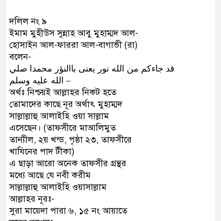
দলিল নং ৯
ইমাম মুহীউস সুন্নাহ আবু মুহাম্মদ আল-
হোসাইন আল-ফাররা আল-বাগাভী (রা)
বলেন-
ﻗﺪ ﺟﺎﺀﻛﻢ ﻣﻦ ﺍﻟﻠﻪ ﻧﻮﺭ ﻳﻌﻨﻰ ﺑﺎﺍﻟﻨﺆﺭ ﻣﺤﻤﺪﺍ ﺻﻠﻲ
ﺍﻟﻠﻪ ﻋﻠﻴﻪ ﻭﺳﻠﻢ –
অর্থঃ নিশ্চয়ই আল্লাহর নিকট হতে
তোমাদের কাছে নূর অর্থাৎ মুহাম্মদ
সাল্লাল্লাহু আলাইহি ওয়া সাল্লাম
এসেছেন। (তাফসীরে মাআলিমুত
তান্যীল, ২য় খন্ড, পৃষ্ঠা ২৩, তাফসীরে
খাযিনের পাদ টীকা)
এ ছাড়া আরো অনেক তাফসীর গ্রন্থর
মধ্যে আছে যে নবী করীম
সাল্লাল্লাহু আলাইহি ওয়াসাল্লাম
আল্লাহর নূরঃ-
সুরা মায়েদা পারা ৬, ১৫ নং আয়াতে