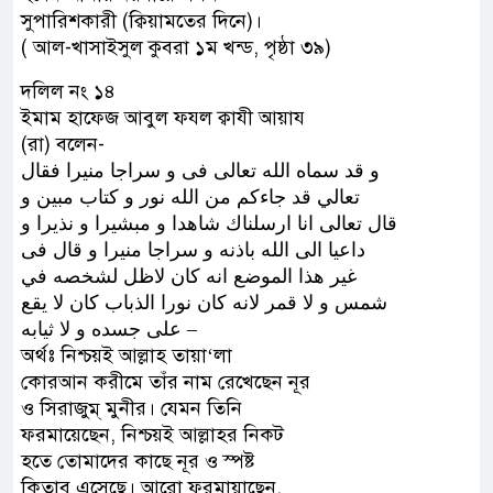
সুপারিশকারী (ক্বিয়ামতের দিনে)।
( আল-খাসাইসুল কুবরা ১ম খন্ড, পৃষ্ঠা ৩৯)
দলিল নং ১৪
ইমাম হাফেজ আবুল ফযল ক্বাযী আয়ায
(রা) বলেন-
ﻭ ﻗﺪ ﺳﻤﺎﻩ ﺍﻟﻠﻪ ﺗﻌﺎﻟﻰ ﻓﻰ ﻭ ﺳﺮﺍﺟﺎ ﻣﻨﻴﺮﺍ ﻓﻘﺎﻝ
ﺗﻌﺎﻟﻲ ﻗﺪ ﺟﺎﺀﻛﻢ ﻣﻦ ﺍﻟﻠﻪ ﻧﻮﺭ ﻭ ﻛﺘﺎﺏ ﻣﺒﻴﻦ ﻭ
ﻗﺎﻝ ﺗﻌﺎﻟﻰ ﺍﻧﺎ ﺍﺭﺳﻠﻨﺎﻙ ﺷﺎﻫﺪﺍ ﻭ ﻣﺒﺸﻴﺮﺍ ﻭ ﻧﺬﻳﺮﺍ ﻭ
ﺩﺍﻋﻴﺎ ﺍﻟﻰ ﺍﻟﻠﻪ ﺑﺎﺫﻧﻪ ﻭ ﺳﺮﺍﺟﺎ ﻣﻨﻴﺮﺍ ﻭ ﻗﺎﻝ ﻓﻰ
ﻏﻴﺮ ﻫﺬﺍ ﺍﻟﻤﻮﺿﻊ ﺍﻧﻪ ﻛﺎﻥ ﻻﻇﻞ ﻟﺸﺨﺼﻪ ﻓﻲ
ﺷﻤﺲ ﻭ ﻻ ﻗﻤﺮ ﻻﻧﻪ ﻛﺎﻥ ﻧﻮﺭﺍ ﺍﻟﺬﺑﺎﺏ ﻛﺎﻥ ﻻ ﻳﻘﻊ
ﻋﻠﻰ ﺟﺴﺪﻩ ﻭ ﻻ ﺛﻴﺎﺑﻪ –
অর্থঃ নিশ্চয়ই আল্লাহ তায়া‘লা
কোরআন করীমে তাঁর নাম রেখেছেন নূর
ও সিরাজুম্ মুনীর। যেমন তিনি
ফরমায়েছেন, নিশ্চয়ই আল্লাহর নিকট
হতে তোমাদের কাছে নূর ও স্পষ্ট
কিতাব এসেছে। আরো ফরমায়াছেন,