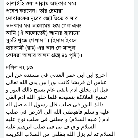
আলাইহি ওয়া সাল্লাম অন্ধকার ঘরে
প্রবেশ করলেন। তাঁর চেহারা
মোবারকের নূরের জ্যোতিতে আমার
অন্ধকার ঘর আলোময় হয়ে গেল এবং
আমি (ঐ আলোতেই) আমার হারানো
সুচটি খুজে পেলাম’’। (ইমাম ইবনে
হায়তামী (রাঃ) এর আন-নে’মাতুল
কোবরা আলার আলম গ্রন্থে ৪১ পৃষ্ঠা)।
দলিল নং ১৩
ﺍﺧﺮﺝ ﺍﺑﻦ ﺍﺑﻲ ﻋﻤﺮ ﺍﻟﻌﺪﻧﻲ ﻓﻰ ﻣﺴﻨﺪﻩ ﻋﻦ ﺍﺑﻦ
ﻋﺒﺎﺱ ﺍﻥ ﻗﺮﻳﺸﺎ ﻛﺎﻧﺖ ﻧﻮﺭﺍ ﺑﻴﻦ ﻳﺪﻱ ﺍﻟﻠﻪ ﺗﻌﺎﻟﻰ
ﻗﺒﻞ ﺍﻥ ﻳﺨﻠﻖ ﺍﺩﻡ ﺑﺎﻟﻔﻰ ﻋﺎﻡ ﻳﺴﺒﺢ ﺫﺍﻟﻚ ﺍﻟﻨﻮﺭ ﻭ
ﺗﺴﺒﺢ ﺍﻟﻤﻼﺋﻜﺔ ﺑﺘﺴﻴﺤﻪ ﻓﻠﻤﺎ ﺧﻠﻖ ﺍﻟﻠﻪ ﺍﺩﻡ ﺍﻟﻘﻲ
ﺫﺍﻟﻚ ﺍﻟﻨﻮﺭ ﻓﻰ ﺻﻠﺐ ﻗﺎﻝ ﺭﺳﻮﻝ ﺍﻟﻠﻪ ﺻﻞ ﺍﻟﻪ
ﻋﻠﻴﻪ ﻭ ﺳﻠﻢ ﻓﺎﻫﺒﻄﻨﻰ ﺍﻟﻠﻪ ﺍﻟﻰ ﺍﻻﺭﺽ ﻓﻰ ﺻﻠﺐ
ﺍﺩﻡ ‏( ﻋﻠﻴﻪ ﺍﻟﺴﻼﻡ‏) ﻭ ﺟﻌﻠﻨﻰ ﻓﻰ ﺻﻠﺐ ﻧﻮﺡ ﻋﻠﻴﻪ
ﺍﻟﺴﻼﻡ ﻭ ﻕ ﻑ ﺑﻰ ﻓﻰ ﺻﻠﺐ ﺍﺑﺮﻫﻴﻢ ﻋﻠﻴﻪ
ﺍﻟﺴﻼﻡ ﺛﻢ ﻟﻢ ﻳﺰﻝ ﺍﻟﻠﻪ ﻳﻨﻘﻠﺒﻰ ﻣﻦ ﺍﻟﺼﻼﺏ ﺍﻟﻜﺮﻳﻤﺔ