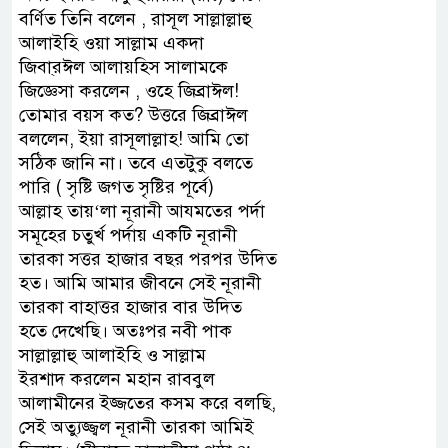
বর্ণিত তিনি বলেন , রাসূল সাল্লাল্লাহু
আলাইহি ওয়া সাল্লাম একদা
জিবা্রঈল আলায়হিস সালামকে
জিজ্ঞেসা করলেন , ওহে জিব্রাঈল!
তোমার বয়স কত? উত্তরে জিব্রাঈল
বললেন, ইয়া রাসূলাল্লাহ! আমি তো
সঠিক জানি না। তবে এতটুকু বলতে
পারি ( সৃষ্টি জগত সৃষ্টির পূর্বে)
আল্লাহ তায়‘লা নূরানী আযমতের পর্দা
সমূহের চতুর্খ পর্দায় একটি নূরানী
তারকা সত্তর হাজার বছর পরপর উদিত
হত। আমি আমার জীবনে সেই নূরানী
তারকা বাহাত্তর হাজার বার উদিত
হতে দেখেছি। অতঃপর নবী পাক
সাল্লাল্লাহু আলাইহি ও সাল্লাম
ইরশাদ করলেন মহান রাববুল
আলামীনের ইজ্জতের কসম করে বলছি,
সেই অত্যুজ্জ্বল নূরানী তারকা আমিই