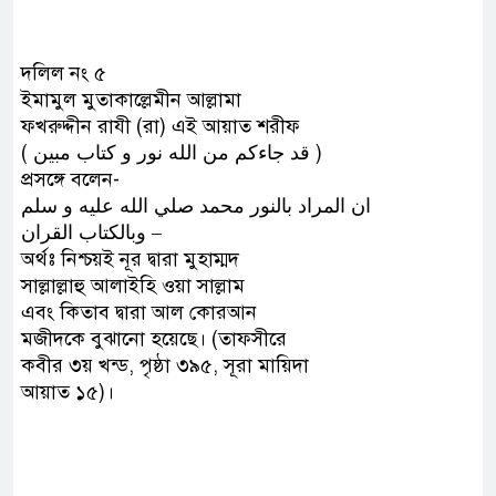
দলিল নং ৫
ইমামুল মুতাকাল্লেমীন আল্লামা
ফখরুদ্দীন রাযী (রা) এই আয়াত শরীফ
( ﻗﺪ ﺟﺎﺀﻛﻢ ﻣﻦ ﺍﻟﻠﻪ ﻧﻮﺭ ﻭ ﻛﺘﺎﺏ ﻣﺒﻴﻦ )
প্রসঙ্গে বলেন-
ﺍﻥ ﺍﻟﻤﺮﺍﺩ ﺑﺎﻟﻨﻮﺭ ﻣﺤﻤﺪ ﺻﻠﻲ ﺍﻟﻠﻪ ﻋﻠﻴﻪ ﻭ ﺳﻠﻢ
ﻭﺑﺎﻟﻜﺘﺎﺏ ﺍﻟﻘﺮﺍﻥ –
অর্থঃ নিশ্চয়ই নূর দ্বারা মুহাম্মদ
সাল্লাল্লাহু আলাইহি ওয়া সাল্লাম
এবং কিতাব দ্বারা আল কোরআন
মজীদকে বুঝানো হয়েছে। (তাফসীরে
কবীর ৩য় খন্ড, পৃষ্ঠা ৩৯৫, সূরা মায়িদা
আয়াত ১৫)।