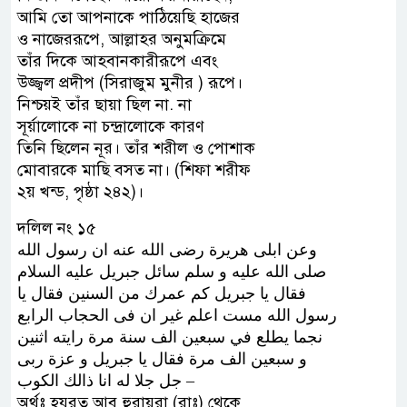
আমি তো আপনাকে পাঠিয়েছি হাজের
ও নাজেররূপে, আল্লাহর অনুমক্রিমে
তাঁর দিকে আহবানকারীরূপে এবং
উজ্জ্বল প্রদীপ (সিরাজুম মুনীর ) রূপে।
নিশ্চয়ই তাঁর ছায়া ছিল না. না
সূর্য়ালোকে না চন্দ্রালোকে কারণ
তিনি ছিলেন নূর। তাঁর শরীল ও পোশাক
মোবারকে মাছি বসত না। (শিফা শরীফ
২য় খন্ড, পৃষ্ঠা ২৪২)।
দলিল নং ১৫
ﻭﻋﻦ ﺍﺑﻠﻰ ﻫﺮﻳﺮﺓ ﺭﺿﻰ ﺍﻟﻠﻪ ﻋﻨﻪ ﺍﻥ ﺭﺳﻮﻝ ﺍﻟﻠﻪ
ﺻﻠﻰ ﺍﻟﻠﻪ ﻋﻠﻴﻪ ﻭ ﺳﻠﻢ ﺳﺎﺋﻞ ﺟﺒﺮﻳﻞ ﻋﻠﻴﻪ ﺍﻟﺴﻼﻡ
ﻓﻘﺎﻝ ﻳﺎ ﺟﺒﺮﻳﻞ ﻛﻢ ﻋﻤﺮﻙ ﻣﻦ ﺍﻟﺴﻨﻴﻦ ﻓﻘﺎﻝ ﻳﺎ
ﺭﺳﻮﻝ ﺍﻟﻠﻪ ﻣﺴﺖ ﺍﻋﻠﻢ ﻏﻴﺮ ﺍﻥ ﻓﻰ ﺍﻟﺤﺠﺎﺏ ﺍﻟﺮﺍﺑﻊ
ﻧﺠﻤﺎ ﻳﻄﻠﻊ ﻓﻲ ﺳﺒﻌﻴﻦ ﺍﻟﻒ ﺳﻨﺔ ﻣﺮﺓ ﺭﺍﻳﺘﻪ ﺍﺛﻨﻴﻦ
ﻭ ﺳﺒﻌﻴﻦ ﺍﻟﻒ ﻣﺮﺓ ﻓﻘﺎﻝ ﻳﺎ ﺟﺒﺮﻳﻞ ﻭ ﻋﺰﺓ ﺭﺑﻰ
ﺟﻞ ﺟﻼ ﻟﻪ ﺍﻧﺎ ﺫﺍﻟﻚ ﺍﻟﻜﻮﺏ –
অর্থঃ হযরত আবু হুরায়রা (রাঃ) থেকে