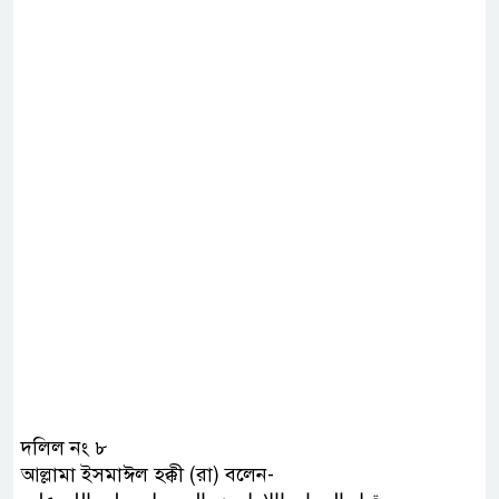
দলিল নং ৮
আল্লামা ইসমাঈল হক্কী (রা) বলেন-