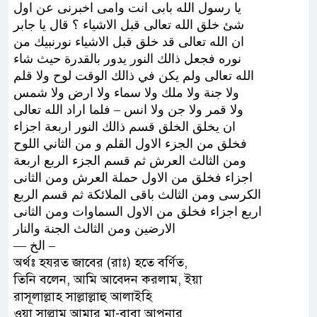
ﻳﺎ ﺭﺳﻮﻝ ﺍﻟﻠﻪ ﺑﺎﺑﻰ ﺍﻧﺖ ﻭﺍﻣﻰ ﺍﺧﺒﺮﻧﻰ ﻋﻦ ﺍﻭﻝ
ﺷﺊ ﺧﻠﻖ ﺍﻟﻠﻪ ﺗﻌﺎﻟﻰ ﻗﺒﻞ ﺍﻻﺷﻴﺎﺀ ؟ ﻗﺎﻝ ﻳﺎ ﺟﺎﺑﺮ
ﺍﻥ ﺍﻟﻠﻪ ﺗﻌﺎﻟﻰ ﻗﺪ ﺧﻠﻖ ﻗﺒﻞ ﺍﻻﺷﻴﺎﺀ ﻧﻮﺭﻧﺒﻴﻚ ﻣﻦ
ﻧﻮﺭﻩ ﻓﺠﻌﻞ ﺫﺍﻟﻚ ﺍﻟﻨﻮﺭ ﻳﺪﻭﺭ ﺑﺎﻟﻘﺪﺭﺓ ﺣﻴﺚ ﺷﺎﺀ
ﺍﻟﻠﻪ ﺗﻌﺎﻟﻰ ﻭﻟﻢ ﻳﻜﻦ ﻓﻲ ﺫﺍﻟﻚ ﺍﻟﻮﻗﺖ ﻟﻮﺡ ﻭﻻ ﻗﻠﻢ
ﻭﻻ ﺟﻨﺔ ﻭﻻ ﻣﻠﻚ ﻭﻻ ﺳﻤﺎﺀ ﻭﻻ ﺍﺭﺽ ﻭﻻ ﺷﻤﺲ
ﻭﻻ ﻗﻤﺮ ﻭﻻ ﺟﻦ ﻭﻻ ﺍﻧﺲ – ﻓﻠﻤﺎ ﺍﺭﺍﺩ ﺍﻟﻠﻪ ﺗﻌﺎﻟﻰ
ﺍﻥ ﻳﺨﻠﻖ ﺍﻟﺨﻠﻖ ﻗﺴﻢ ﺫﺍﻟﻚ ﺍﻟﻨﻮﺭ ﺍﺭﺑﻌﺔ ﺍﺟﺰﺍﺀ
ﻓﺨﻠﻖ ﻣﻦ ﺍﻟﺠﺰﺀ ﺍﻻﻭﻝ ﺍﻟﻘﻠﻢ ﻭ ﻣﻦ ﺍﻟﺜﺎﻧﻲ ﺍﻟﻠﻮﺡ
ﻭﻣﻦ ﺍﻟﺜﺎﻟﺚ ﺍﻟﻌﺮﺵ ﺛﻢ ﻗﺴﻢ ﺍﻟﺠﺰﺀ ﺍﻟﺮﺑﻊ ﺍﺭﺑﻌﺔ
ﺍﺟﺰﺍﺀ ﻓﺨﻠﻖ ﻣﻦ ﺍﻻﻭﻝ ﺣﻤﻠﺔ ﺍﻟﻌﺮﺵ ﻭﻣﻦ ﺍﻟﺜﺎﻧﻰ
ﺍﻟﻜﺮﺳﻰ ﻭﻣﻦ ﺍﻟﺜﺎﻟﺚ ﺑﺎﻗﻰ ﺍﻟﻤﻼﺋﻜﺔ ﺛﻢ ﻗﺴﻢ ﺍﻟﺮﺑﻊ
ﺍﺭﺑﻊ ﺍﺟﺰﺍﺀ ﻓﺨﻠﻖ ﻣﻦ ﺍﻻﻭﻝ ﺍﻟﺴﻤﺎﻭﺍﺕ ﻭﻣﻦ ﺍﻟﺜﺎﻧﻰ
ﺍﻻﺭﺿﻴﻦ ﻭﻣﻦ ﺍﻟﺜﺎﻟﺚ ﺍﻟﺠﻨﺔ ﻭﺍﻟﻨﺎﺭ
— ﺍﻟﺦ –
অর্থঃ হযরত জাবের (রাঃ) হতে বর্ণিত,
তিনি বলেন, আমি আবেদন করলাম, ইয়া
রাসূলাল্লাহ সাল্লাল্লাহু আলাইহি
ওয়া সাল্লাম আমার মা-বাবা আপনার