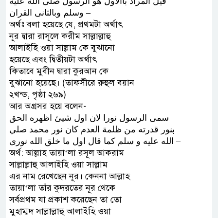
ﻗﻴﻞ ﺍﻟﻤﺮﺍﺩ ﺑﺎﺍﻻﻭﻝ ﻫﻮ ﺍﻟﺮﺳﻮﻝ ﺻﻠﻰ ﺍﻟﻠﻪ ﻋﻠﻴﻪ
ﻭﺳﻠﻢ ﻭﺑﺎﻟﺜﺎﻧﻰ ﺍﻟﻘﺮﺍﻥ –
অর্থঃ বলা হয়েছে যে, প্রথমটা অর্থাৎ
নূর দ্বারা রাসূলে করীম সাল্লাল্লাহু
আলাইহি ওয়া সাল্লাম কে বুঝানো
হয়েছে এবং দ্বিতীয়টা অর্থাৎ
কিতাবে মুবীন দ্বারা কুরআন কে
বুঝানো হয়েছে। (তাফসীরে রুহুল বয়ান
২খন্ড, পৃষ্ঠা ২৬৯)
আর অগ্রসর হয়ে বলেন-
ﺳﻤﻰ ﺍﻟﺮﺳﻮﻝ ﻧﻮﺭﺍ ﻻﻥ ﺍﻭﻝ ﺷﻴﺊ ﺍﻇﻬﺮﻩ ﺍﻟﺤﻖ
ﺑﻨﻮﺭ ﻗﺪﺭﺗﻪ ﻣﻦ ﻇﻠﻤﺔ ﺍﻟﻌﺪﻡ ﻛﺎﻥ ﻧﻮﺭ ﻣﺤﻤﺪ ﺻﻠﻲ
ﺍﻟﻠﻪ ﻋﻠﻴﻪ ﻭ ﺳﻠﻢ ﻛﻤﺎ ﻗﺎﻝ ﺍﻭﻝ ﻣﺎ ﺧﻠﻖ ﺍﻟﻠﻪ ﻧﻮﺭﻯ –
অর্থ: আল্লাহ তায়া‘লা রসূল আকরাম
সাল্লাল্লাহু আলাইহি ওয়া সাল্লাম
এর নাম রেখেছেন নূর। কেননা আল্লাহ
তায়া‘লা তাঁর কুদরতের নূর থেকে
সর্বপ্রথম যা প্রকাশ করেছেন তা তো
মুহাম্মদ সাল্লাল্লাহু আলাইহি ওয়া