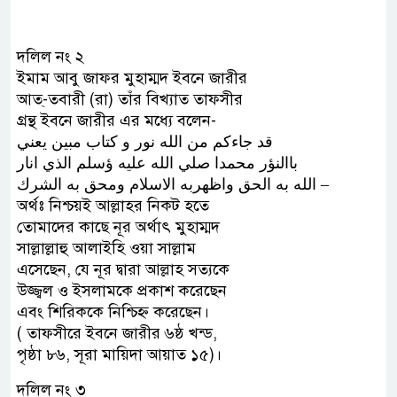
দলিল নং ২
ইমাম আবু জাফর মুহাম্মদ ইবনে জারীর
আত্-তবারী (রা) তাঁর বিখ্যাত তাফসীর
গ্রন্থ ইবনে জারীর এর মধ্যে বলেন-
ﻗﺪ ﺟﺎﺀﻛﻢ ﻣﻦ ﺍﻟﻠﻪ ﻧﻮﺭ ﻭ ﻛﺘﺎﺏ ﻣﺒﻴﻦ ﻳﻌﻨﻲ
ﺑﺎﺍﻟﻨﺆﺭ ﻣﺤﻤﺪﺍ ﺻﻠﻲ ﺍﻟﻠﻪ ﻋﻠﻴﻪ ﺅﺳﻠﻢ ﺍﻟﺬﻱ ﺍﻧﺎﺭ
ﺍﻟﻠﻪ ﺑﻪ ﺍﻟﺤﻖ ﻭﺍﻇﻬﺮﺑﻪ ﺍﻻﺳﻼﻡ ﻭﻣﺤﻖ ﺑﻪ ﺍﻟﺸﺮﻙ –
অর্থঃ নিশ্চয়ই আল্লাহর নিকট হতে
তোমাদের কাছে নূর অর্থাৎ মুহাম্মদ
সাল্লাল্লাহু আলাইহি ওয়া সাল্লাম
এসেছেন, যে নূর দ্বারা আল্লাহ সত্যকে
উজ্জ্বল ও ইসলামকে প্রকাশ করেছেন
এবং শিরিককে নিশ্চিহ্ন করেছেন।
( তাফসীরে ইবনে জারীর ৬ষ্ঠ খন্ড,
পৃষ্ঠা ৮৬, সূরা মায়িদা আয়াত ১৫)।
দলিল নং ৩