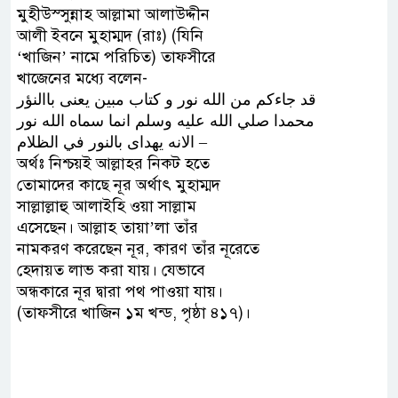
মুহীউস্সুন্নাহ আল্লামা আলাউদ্দীন
আলী ইবনে মুহাম্মদ (রাঃ) (যিনি
‘খাজিন’ নামে পরিচিত) তাফসীরে
খাজেনের মধ্যে বলেন-
ﻗﺪ ﺟﺎﺀﻛﻢ ﻣﻦ ﺍﻟﻠﻪ ﻧﻮﺭ ﻭ ﻛﺘﺎﺏ ﻣﺒﻴﻦ ﻳﻌﻨﻰ ﺑﺎﺍﻟﻨﺆﺭ
ﻣﺤﻤﺪﺍ ﺻﻠﻲ ﺍﻟﻠﻪ ﻋﻠﻴﻪ ﻭﺳﻠﻢ ﺍﻧﻤﺎ ﺳﻤﺎﻩ ﺍﻟﻠﻪ ﻧﻮﺭ
ﺍﻻﻧﻪ ﻳﻬﺪﺍﻯ ﺑﺎﻟﻨﻮﺭ ﻓﻲ ﺍﻟﻈﻼﻡ –
অর্থঃ নিশ্চয়ই আল্লাহর নিকট হতে
তোমাদের কাছে নূর অর্থাৎ মুহাম্মদ
সাল্লাল্লাহু আলাইহি ওয়া সাল্লাম
এসেছেন। আল্লাহ তায়া’লা তাঁর
নামকরণ করেছেন নূর, কারণ তাঁর নূরেতে
হেদায়ত লাভ করা যায়। যেভাবে
অন্ধকারে নূর দ্বারা পথ পাওয়া যায়।
(তাফসীরে খাজিন ১ম খন্ড, পৃষ্ঠা ৪১৭)।