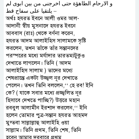
ﻭ ﺍﻻﺭﺣﺎﻡ ﺍﻟﻄﺎﻫﺆﺓ ﺣﺘﻰ ﺍﺧﺮﺟﻨﻰ ﻣﻦ ﺑﻴﻦ ﺍﺑﻮﻯ ﻟﻢ
ﻳﻠﺘﻘﻴﺎ ﻋﻠﻰ ﺳﻔﺎﺡ ﻗﻂ –
অর্থঃ হযরত ইবনে আলী ওমর আল-
আদানী স্বীয় মুসনাদে হযরত ইবনে
আববাস (রাঃ) থেকে বর্ণনা করেন,
হযরত আদম আলাইহিস সালামকে সৃষ্টি
করলেন, তখন তাঁকে তাঁর সন্তানদের
পরস্পরের মধ্যে মর্যাদার তারতম্যটুকুও
দেখাতে লাগলেন। তিনি ( আদম
আলাইহিস সালাম ) তাদের মধ্যে
শেষপ্রান্তে একটা উজ্জ্বল নূর দেখাতে
পেলেন। তখন তিনি বললেন,‘‘ হে রব! ইনি
কে? ( যাকে সবার মধ্যে প্রজ্জ্বলিত নূর
হিসাবে দেখতে পাচ্ছি?) উত্তরে মহান
রববুল আলামীন ইরশাদ করলেন,‘‘ ইনি
হলেন তোমার পুত্র-সন্তান হযরত আহমদ
মুজ্তবা সাল্লাল্লাহু আলাইহি ওয়া
সাল্লাম। তিনি প্রথম, তিনি শেষ, তিনি
হবেন আমার দরবারে প্রথম