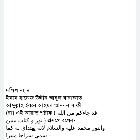
দলিল নং ৪
ইমাম হাফেজ উদ্দীন আবুল বারাকাত
আব্দুল্লাহ ইবনে আহমদ আন- নাসাফী
(রা) এই আয়াত শরীফ ( ﻗﺪ ﺟﺎﺀﻛﻢ ﻣﻦ ﺍﻟﻠﻪ
ﻧﻮﺭ ﻭ ﻛﺘﺎﺏ ﻣﺒﻴﻦ ) প্রসঙ্গে বলেন-
ﻭﺍﻟﻨﻮﺭ ﻣﺤﻤﺪ ﻋﻠﻴﻪ ﻭﺍﻟﺴﻼﻡ ﻻﻧﻪ ﻳﻬﺘﺪﺍﻱ ﺑﻪ ﻛﻤﺎ
ﺳﻤﻲ ﺳﺮﺍﺟﺎ ﻣﻨﻴﺮﺍ –