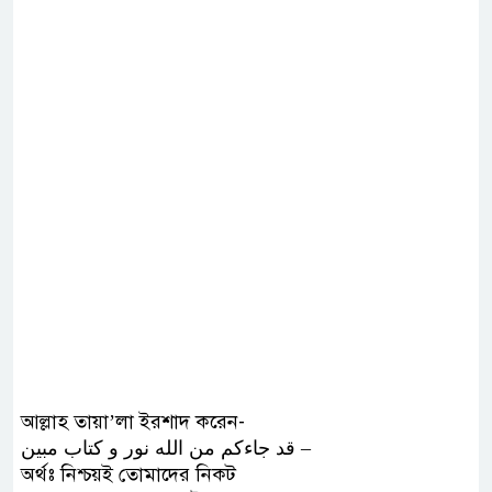
আল্লাহ তায়া’লা ইরশাদ করেন-
ﻗﺪ ﺟﺎﺀﻛﻢ ﻣﻦ ﺍﻟﻠﻪ ﻧﻮﺭ ﻭ ﻛﺘﺎﺏ ﻣﺒﻴﻦ –
অর্থঃ নিশ্চয়ই তোমাদের নিকট