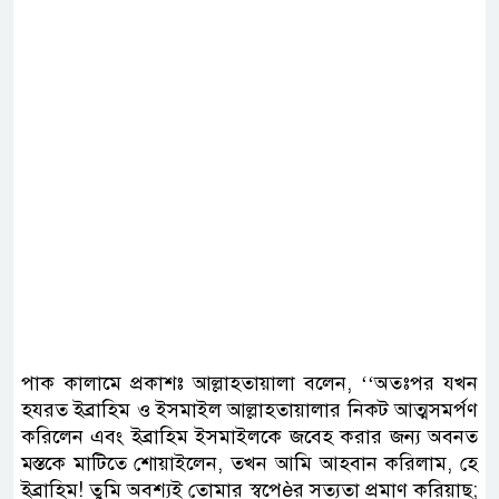
পাক কালামে প্রকাশঃ আল্লাহতায়ালা বলেন, ‘‘অতঃপর যখন
হযরত ইব্রাহিম ও ইসমাইল আল্লাহতায়ালার নিকট আত্মসমর্পণ
করিলেন এবং ইব্রাহিম ইসমাইলকে জবেহ করার জন্য অবনত
মস্তকে মাটিতে শোয়াইলেন, তখন আমি আহবান করিলাম, হে
ইব্রাহিম! তুমি অবশ্যই তোমার স্বপেèর সত্যতা প্রমাণ করিয়াছ;