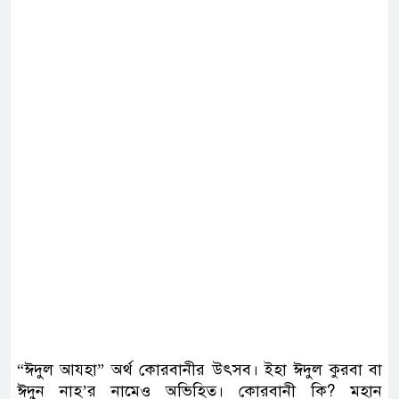
“ঈদুল আয্হা” অর্থ কোরবানীর উৎসব। ইহা ঈদুল কুরবা বা
ঈদুন নাহ’র নামেও অভিহিত। কোরবানী কি? মহান