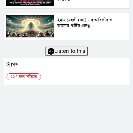
ইমাম মেহদী (আ.) এর আবির্ভাব ও
জাকের পার্টির গুরুত্ব
Listen to this
ট্যাগস :
১২৭ নম্বর নসিহত