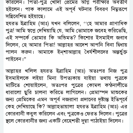
করিলেন। পিতা-পুত্র খোদা প্রেমের অগ্নি পরীক্ষার অবতীর্ণ
হইলেন। পাক কালামে এই অপূর্ব ঘটনার বিবরণ নিম্নরূপে
সন্নিবেশিত হইয়াছে।
হযরত ইব্রাহিম (আঃ) যখন বলিলেন, ‘‘হে আমার প্রাণাধিক
পুত্র! আমি স্বপ্নে দেখিয়াছি যে, আমি তোমাকে জবেহ করিতেছি,
এই সম্পর্কে তোমার কি অভিমত? কিশোর ইসমাইল জবাব
দিলেন, হে আমার পিতা! আল্লাহর আদেশ আপনি বিনা দ্বিধায়
পালন করুন। আমাকে ইন্‌শাআল্লাহ ধৈর্যশীলদের অন্তর্ভুক্ত
পাইবেন।”
আল্লাহর খলিল হযরত ইব্রাহিম (আঃ) অতঃপর নিজ পুত্র
ইসমাইলকে লইয়া মিনা উপত্যকায় যাইয়া তথায় পুত্রকে
মাটিতে শোয়াইলেন, অতঃপর পুত্রের কোমল কন্ঠনালীতে
ধারালো ছুরি চালনা করিতে লাগিলেন। প্রেমাস্পদ মাশুকের
জন্য প্রেমিকের এমন অপূর্ব নজরানা প্রদানের দৃষ্টান্ত ইতিপূর্বে
কেহ দেখিয়াছে কি? আল্লাহতায়ালা হযরত ইব্রাহিম (আঃ) এর
কোরবানী কবুল করিলেন এবং পুত্রকেও ফেরত দিলেন। পুত্রের
স্থলে কোরবানীর জন্য একটি বেহেশতী দুম্বা পাঠাইয়া দিলেন।