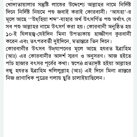
খোদাতায়ালার সন্তুষ্টি লাভের উদ্দেশ্যে আল্লাহর নামে নির্দিষ্ট
দিনে নির্দিষ্ট নিয়মে পশু জবাই করাই কোরবানী। ‘আযহা’-র
মূলে আছে ‘‘উয্‌হিয়া শব্দ”-যাহার অর্থ উৎসর্গিত পশু অর্থাৎ যে
সব পশু আল্লাহর নামে উৎসর্গ করা হয়। কোরবানী অনুষ্ঠিত হয়
১০-ই যিলহজ্ব-যেইদিন মিনা উপত্যকায় হাজ্জীগণ কুরবানী
করেন এবং তৎপরবর্তী দুইদিনে, মতান্তরে তিন দিনে।
কোরবানীর উৎসব উদ্‌যাপনের মূলে আছে হযরত ইব্রাহিম
(আঃ) এর কোরবানীর আদর্শ স্মরণ ও অনুসরণ। আজ হইতে
পাঁচ হাজার বৎসর পূর্বের কথা। স্বপেè প্রত্যাদৃষ্ট হইয়া আল্লাহর
বন্ধু হযরত ইব্রাহিম খলিলুল্লাহ (আঃ) এই দিনে মিনা প্রান্তরে
নিজ প্রাণাধিক পুত্রের গলায় ছুরি চালাইয়াছিলেন।