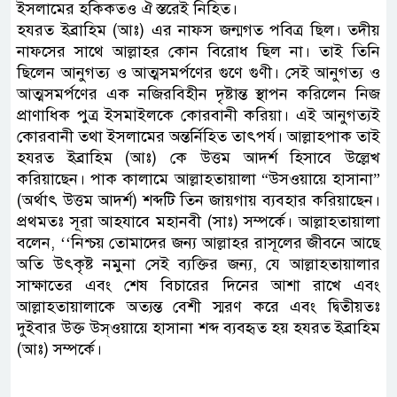
ইসলামের হকিকতও ঐ স্তরেই নিহিত।
হযরত ইব্রাহিম (আঃ) এর নাফস জন্মগত পবিত্র ছিল। তদীয়
নাফসের সাথে আল্লাহর কোন বিরোধ ছিল না। তাই তিনি
ছিলেন আনুগত্য ও আত্মসমর্পণের গুণে গুণী। সেই আনুগত্য ও
আত্মসমর্পণের এক নজিরবিহীন দৃষ্টান্ত স্থাপন করিলেন নিজ
প্রাণাধিক পুত্র ইসমাইলকে কোরবানী করিয়া। এই আনুগত্যই
কোরবানী তথা ইসলামের অন্তর্নিহিত তাৎপর্য। আল্লাহপাক তাই
হযরত ইব্রাহিম (আঃ) কে উত্তম আদর্শ হিসাবে উল্লেখ
করিয়াছেন। পাক কালামে আল্লাহতায়ালা “উসওয়ায়ে হাসানা”
(অর্থাৎ উত্তম আদর্শ) শব্দটি তিন জায়গায় ব্যবহার করিয়াছেন।
প্রথমতঃ সূরা আহযাবে মহানবী (সাঃ) সম্পর্কে। আল্লাহতায়ালা
বলেন, ‘‘নিশ্চয় তোমাদের জন্য আল্লাহর রাসূলের জীবনে আছে
অতি উৎকৃষ্ট নমুনা সেই ব্যক্তির জন্য, যে আল্লাহতায়ালার
সাক্ষাতের এবং শেষ বিচারের দিনের আশা রাখে এবং
আল্লাহতায়ালাকে অত্যন্ত বেশী স্মরণ করে এবং দ্বিতীয়তঃ
দুইবার উক্ত উস্‌ওয়ায়ে হাসানা শব্দ ব্যবহৃত হয় হযরত ইব্রাহিম
(আঃ) সম্পর্কে।