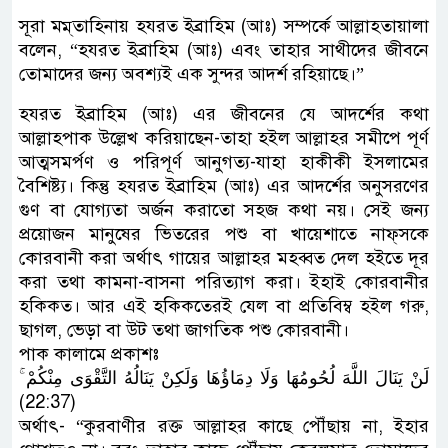
সূরা মম্‌তাহিনায় হযরত ইব্রাহিম (আঃ) সম্পর্কে আল্লাহতায়ালা
বলেন, “হযরত ইব্রাহিম (আঃ) এবং তাহার সাথীদের জীবনে
তোমাদের জন্য অবশ্যই এক সুন্দর আদর্শ রহিয়াছে।”
হযরত ইব্রাহিম (আঃ) এর জীবনের যে আদর্শের কথা
আল্লাহপাক উল্লেখ করিয়াছেন-তাহা হইল আল্লাহর সমীপে পূর্ণ
আত্মসমর্পণ ও পরিপূর্ণ আনুগত্য-যাহা হাকীকী ইসলামের
বৈশিষ্ট্য। কিন্তু হযরত ইব্রাহিম (আঃ) এর আদর্শের অনুসরণের
গুণ বা যোগ্যতা অর্জন করাতো সহজ কথা নয়। সেই জন্য
প্রয়োজন মানুষের ভিতরের পশু বা খায়েশাতে নাফ্‌সকে
কোরবানী করা অর্থাৎ গায়ের আল্লাহর মহব্বত দেল হইতে দূর
করা তথা কামনা-বাসনা পরিত্যাগ করা। ইহাই কোরবানীর
হকিকত। আর এই হকিকতেরই যেল বা প্রতিবিম্ব হইল গরু,
ছাগল, ভেড়া বা উট তথা জাগতিক পশু কোরবানী।
পাক কালামে প্রকাশঃ
لَنْ يَنَالَ اللَّهَ لُحُومُهَا وَلَا دِمَاؤُهَا وَلَكِنْ يَنَالُهُ التَّقْوَى مِنْكُمْ ۚ
(22:37)
অর্থাৎ- “কুরবাণীর রক্ত আল্লাহর কাছে পৌঁছায় না, ইহার