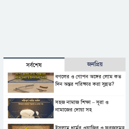
জনপ্রিয়
সর্বশেষ
বগলের ও গোপন অঙ্গের লোম কত
দিন অন্তর পরিষ্কার করা সুন্নত?
সহজ নামাজ শিক্ষা – সূরা ও
নামাজের দোয়া সহ
ইসলাম ধর্মের ওয়াজিব ও ফরজসমূহ