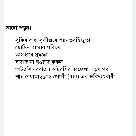
আরো পড়ুনঃ
সুফিবাদ বা সূফীজমে পরমতসহিষ্ণুতা
মোমিন বান্দার পরিচয়
আসহাবে সুফফা
বায়াত না হওয়ার কুফল
আটরশি দরবার । আটরশির কাফেলা । ১ম পর্ব
শাহ নেয়ামাতুল্লাহ ওয়ালী (রহঃ) এর ভবিষ্যৎবাণী