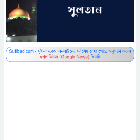
Sufibad.com - সূফিবাদ.কম অনলাইনের সর্বশেষ লেখা পেতে অনুসরণ করুন
গুগল নিউজ (Google News)
ফিডটি