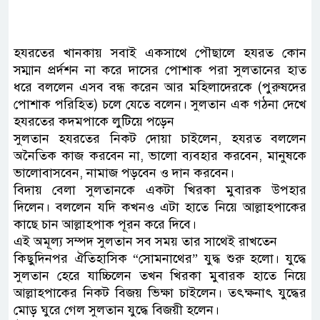
হযরতের খানকায় সবাই একসাথে পৌছালে হযরত কোন
সম্মান প্রর্দশন না করে দাসের পোশাক পরা সুলতানের হাত
ধরে বললেন এসব বন্ধ করেন আর মহিলাদেরকে (পুরুষদের
পোশাক পরিহিত) চলে যেতে বলেন। সুলতান এক গঠনা দেখে
হযরতের কদমপাকে লুটিয়ে পড়েন
সুলতান হযরতের নিকট দোয়া চাইলেন, হযরত বললেন
অনৈতিক কাজ করবেন না, ভালো ব্যবহার করবেন, মানুষকে
ভালোবাসবেন, নামাজ পড়বেন ও দান করবেন।
বিদায় বেলা সুলতানকে একটা খিরকা মুবারক উপহার
দিলেন। বললেন যদি কখনও এটা হাতে নিয়ে আল্লাহপাকের
কাছে চান আল্লাহপাক পূরন করে দিবে।
এই অমূল্য সম্পদ সুলতান সব সময় তার সাথেই রাখতেন
কিছুদিনপর ঐতিহাসিক “সোমনাথের” যুদ্ধ শুরু হলো। যুদ্ধে
সুলতান হেরে যাচ্চিলেন তখন খিরকা মুবারক হাতে নিয়ে
আল্লাহপাকের নিকট বিজয় ভিক্ষা চাইলেন। তৎক্ষনাৎ যুদ্ধের
মোড় ঘুরে গেল সুলতান যুদ্ধে বিজয়ী হলেন।