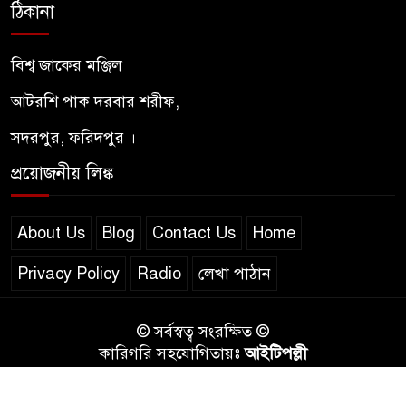
ঠিকানা
মরহুমা / মারহুমা মাগফুরা — অর্থ,
ব্যবহার ও কোরআন–হাদিসের
বিশ্ব জাকের মঞ্জিল
আলোকে শরিয়তসম্মত দৃষ্টিভঙ্গি
আটরশি পাক দরবার শরীফ,
পীরের প্রতি মুরিদের আদব –
সদরপুর, ফরিদপুর ।
আদাবুল মুরীদ নসিহত শরীফ
প্রয়োজনীয় লিঙ্ক
ইয়াজুজ-মাজুজ : কোরআন ও
হাদিসের আলোকে শেষ যুগের
About Us
Blog
Contact Us
Home
ভয়ংকর জাতি
Privacy Policy
Radio
লেখা পাঠান
© সর্বস্বত্ব সংরক্ষিত ©
কারিগরি সহযোগিতায়ঃ
আইটিপল্লী