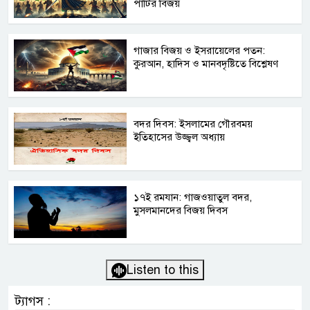
পার্টির বিজয়
গাজার বিজয় ও ইসরায়েলের পতন:
কুরআন, হাদিস ও মানবদৃষ্টিতে বিশ্লেষণ
বদর দিবস: ইসলামের গৌরবময়
ইতিহাসের উজ্জ্বল অধ্যায়
১৭ই রমযান: গাজওয়াতুল বদর,
মুসলমানদের বিজয় দিবস
Listen to this
ট্যাগস :