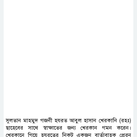
সুলতান মাহমুদ গজনী হযরত আবুল হাসান খেরকানি (রহঃ)
ছাহেবের সাথে স্বাক্ষাতের জন্য খেরকান গমন করেন।
খেরকানে গিয়ে হযরতের নিকট একজন বার্তাবাহক প্রেরন