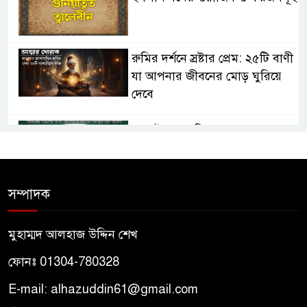
রুমির দর্শনে স্রষ্টার প্রেম: ২৫টি বাণী
যা আপনার জীবনের মোড় ঘুরিয়ে
দেবে
তাসাউফ ও সুফিবাদ: অন্তরের আলো
এবং মাওলানা রুমির আধ্যাত্মিক
জগত
সম্পাদক
তাসাউফ ও সুফিবাদ কী? মাওলানা
রুমির দর্শনে আধ্যাত্মিকতার রহস্য
মুহাম্মদ আলহাজ উদ্দিন শেখ
ফোনঃ 01304-780328
পীরের প্রতি মুরিদের মহব্বত কেমন
হওয়া উচিত? – আদাবুল মুরিদ
E-mail: alhazuddin61@gmail.com