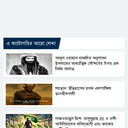
এ ক্যাটাগরির আরো লেখা
আব্দুল ওয়াহাব নাজদির অনুশাসন:
ইসলামের আধ্যাত্মিক সৌন্দর্যের উপর এক
নির্মম আঘাত
শয়তান: ইতিহাসের প্রথম একপাক্ষিক
তাওহীদবাদী
গাজওয়াতুল হিন্দ: রাসূলুল্লাহ ﷺ ও ওলী-
আউলিয়াদের ভবিষ্যদ্বাণী এবং জাকের