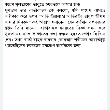
করেন সুলতানের তাবুতে হযরতকে আসার জন্য
সুলতান তার বার্তাবাহক কে বললো, যদি শায়েখ আসতে
অস্বীকার করে তখন “আতি উল্লালাহা আতিরউর রাসুল উলিল
আমরি মিনকুম” এই আয়াত শুনাবেন। যেন বর্তমান সুলতানের
হুকুম তিনি মানেন। বার্তাবাহক হযরতের নিকট গমন করে
সুলতানের সাথে স্বাক্ষাতের কথা বললে হযরত প্রস্তাব ফিরিয়ে
দেন। তখন বার্তা বাহক বারবার কোরআন শরীফের আয়াতটুকু
পড়তেছিলেন হযরতের মনযোগ আর্কষনের জন্য।