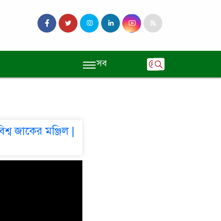
সব
শ্ব জাকের মঞ্জিল |