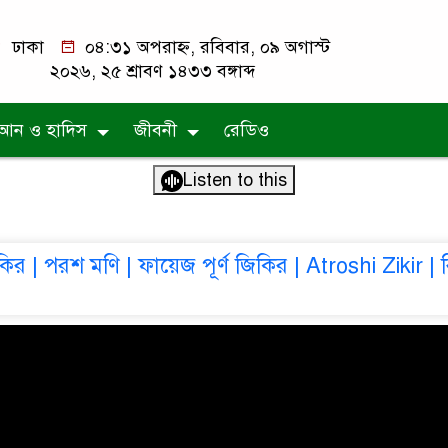
ঢাকা
০৪:৩১ অপরাহ্ন, রবিবার, ০৯ অগাস্ট
২০২৬, ২৫ শ্রাবণ ১৪৩৩ বঙ্গাব্দ
আন ও হাদিস
জীবনী
রেডিও
Listen to this
 | পরশ মণি | ফায়েজ পূর্ণ জিকির | Atroshi Zikir | বি