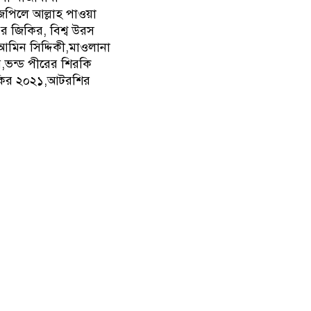
জপিলে আল্লাহ পাওয়া
এর জিকির, বিশ্ব উরস
 আমিন সিদ্দিকী,মাওলানা
,ভন্ড পীরের শিরকি
কির ২০২১,আটরশির