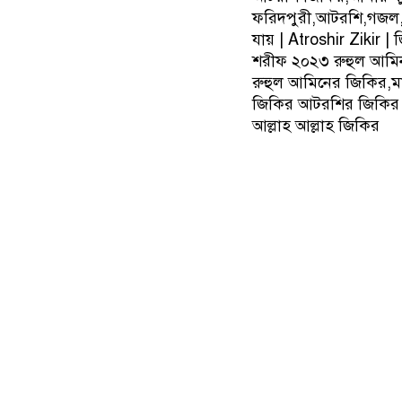
ফরিদপুরী,আটরশি,গজল,a
যায় | Atroshir Zikir |
শরীফ ২০২৩ রুহুল আমিন স
রুহুল আমিনের জিকির,মা
জিকির আটরশির জিকির
আল্লাহ আল্লাহ জিকির