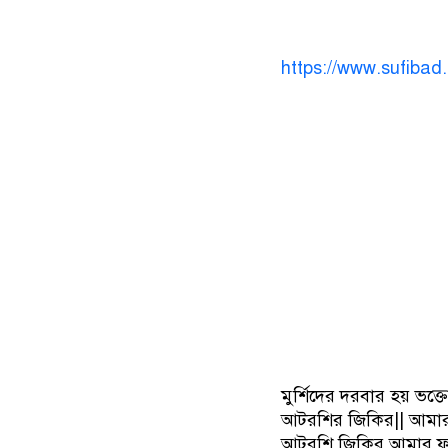
https://www.sufibad
মুর্শিদের দরবার হয় ভ
আটরশির জিকির|| আমার 
আটরশি জিকির,আমার ফুল 