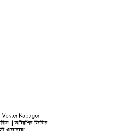
oy Vokter Kabagor
শরিফ || আটরশির জিকির
লী খাজাবাবা