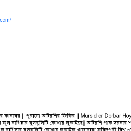
.com/
ক্তের কাবাঘর || পুরানো আটরশির জিকির || Mursid er Dorbar H
ফুল বাগিচার বুলবুলিটি কোথায় লুকাইছে|| আটরশি পাক দরবার 
বাগিচার বুলবুলিটি কোথায় লুকাইল,খাজাবাবা ফরিদপুরী,বিশ্ব ও