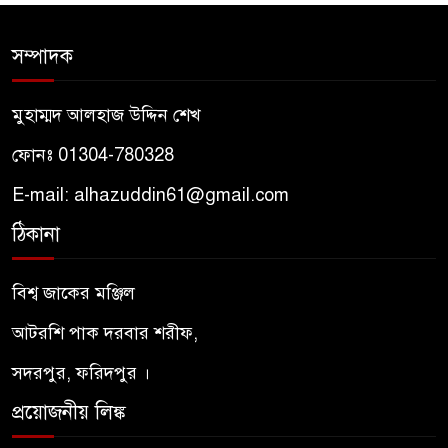
জগত
সম্পাদক
তাসাউফ ও সুফিবাদ কী? মাওলানা
৬
রুমির দর্শনে আধ্যাত্মিকতার রহস্য
মুহাম্মদ আলহাজ উদ্দিন শেখ
পীরের প্রতি মুরিদের মহব্বত কেমন
ফোনঃ 01304-780328
৭
হওয়া উচিত? – আদাবুল মুরিদ
E-mail: alhazuddin61@gmail.com
ঠিকানা
মরহুমা / মারহুমা মাগফুরা — অর্থ,
৮
ব্যবহার ও কোরআন–হাদিসের
বিশ্ব জাকের মঞ্জিল
আলোকে শরিয়তসম্মত দৃষ্টিভঙ্গি
আটরশি পাক দরবার শরীফ,
পীরের প্রতি মুরিদের আদব –
৯
আদাবুল মুরীদ নসিহত শরীফ
সদরপুর, ফরিদপুর ।
প্রয়োজনীয় লিঙ্ক
ইয়াজুজ-মাজুজ : কোরআন ও