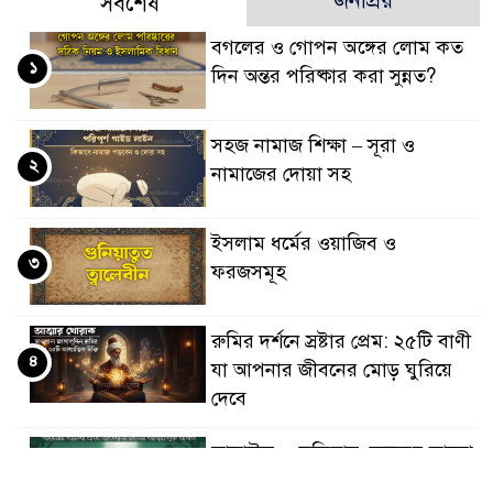
জনপ্রিয়
সর্বশেষ
বগলের ও গোপন অঙ্গের লোম কত
১
দিন অন্তর পরিষ্কার করা সুন্নত?
সহজ নামাজ শিক্ষা – সূরা ও
২
নামাজের দোয়া সহ
ইসলাম ধর্মের ওয়াজিব ও
৩
ফরজসমূহ
রুমির দর্শনে স্রষ্টার প্রেম: ২৫টি বাণী
৪
যা আপনার জীবনের মোড় ঘুরিয়ে
দেবে
তাসাউফ ও সুফিবাদ: অন্তরের আলো
৫
এবং মাওলানা রুমির আধ্যাত্মিক