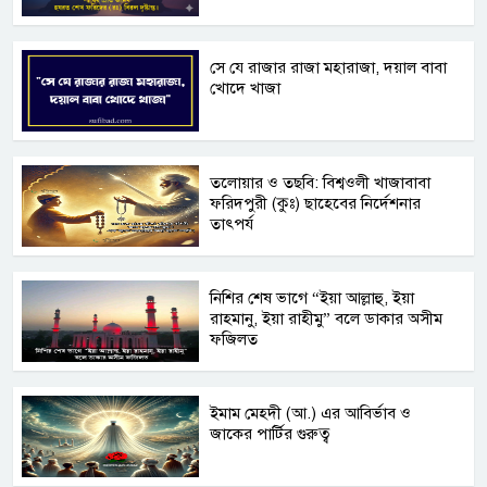
সে যে রাজার রাজা মহারাজা, দয়াল বাবা
খোদে খাজা
তলোয়ার ও তছবি: বিশ্বওলী খাজাবাবা
ফরিদপুরী (কুঃ) ছাহেবের নির্দেশনার
তাৎপর্য
নিশির শেষ ভাগে “ইয়া আল্লাহু, ইয়া
রাহমানু, ইয়া রাহীমু” বলে ডাকার অসীম
ফজিলত
ইমাম মেহদী (আ.) এর আবির্ভাব ও
জাকের পার্টির গুরুত্ব