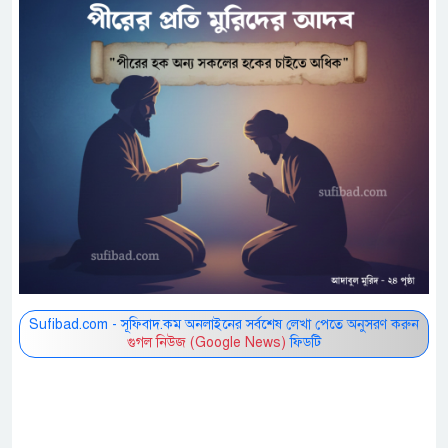
Sufibad.com - সূফিবাদ.কম অনলাইনের সর্বশেষ লেখা পেতে অনুসরণ করুন
গুগল নিউজ (Google News)
ফিডটি