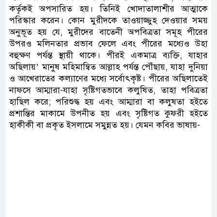
কর্তৃকই অপসারিত হয়। তিনিই খোদাতালাশীর আত্মাকে
পরিস্কার করেন। কোন মুরীদকে তাওয়াজ্জুহ দেওয়ার সময়
অনুভূত হয় যে, মুরীদের বাতেনী অপবিত্রতা সমূহ পীরের
উপরও মলিনতার প্রভাব ফেলে এবং পীরের মধ্যেও উহা
বহুক্ষণ পর্যন্ত স্থায়ী থাকে। পীরই একমাত্র ব্যক্তি, যাহার
অছিলায়’ মানুষ মহিমান্বিত আল্লাহ পর্যন্ত পৌঁছায়, যাহা দুনিয়া
ও আখেরাতের কল্যাণের মধ্যে সর্বোৎকৃষ্ট। পীরের অছিলাতেই
নাফসে আম্মারা-যাহা সৃষ্টিগতভাবে কলুষিত, তাহা পবিত্রতা
হাছিল করে; পরিশুদ্ধ হয় এবং আম্মারা বা কলুষতা হইতে
প্রশান্তির মাকামে উপনীত হয় এবং সৃষ্টিগত কুফরী হইতে
হাকীকী বা প্রকৃত ইসলামে সমুন্নত হয়। যেমন কবির ভাষায়-