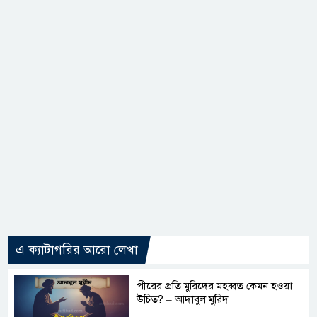
এ ক্যাটাগরির আরো লেখা
পীরের প্রতি মুরিদের মহব্বত কেমন হওয়া
উচিত? – আদাবুল মুরিদ