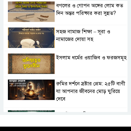
বগলের ও গোপন অঙ্গের লোম কত
দিন অন্তর পরিষ্কার করা সুন্নত?
সহজ নামাজ শিক্ষা – সূরা ও
নামাজের দোয়া সহ
ইসলাম ধর্মের ওয়াজিব ও ফরজসমূহ
রুমির দর্শনে স্রষ্টার প্রেম: ২৫টি বাণী
যা আপনার জীবনের মোড় ঘুরিয়ে
দেবে
তাসাউফ ও সুফিবাদ: অন্তরের আলো
এবং মাওলানা রুমির আধ্যাত্মিক
জগত