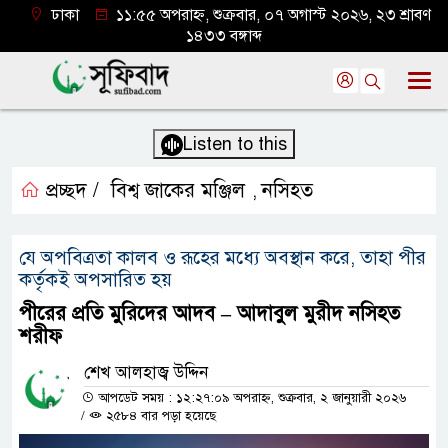
ঢাকা
১১:৫৫ অপরাহ্ন, শুক্রবার, ০৭ অগাস্ট ২০২৬, ২৩ শ্রাবণ
১৪৩৩ বঙ্গাব্দ
Listen to this
প্রচ্ছদ /
বিশ্ব জাকের মঞ্জিল
নসিহত
,
যে অপবিত্রতা কালব ও রূহের মধ্যে অবস্থান করে, তাহা পীর
কর্তৃকই অপসারিত হয়
পীরের প্রতি মুরিদের আদব – আদাবুল মুরীদ নসিহত
শরীফ
শেখ আলহাজ্ব উদ্দিন
আপডেট সময় : ১২:২৭:০৯ অপরাহ্ন, শুক্রবার, ২ জানুয়ারী ২০২৬
/
২৫৮৪ বার পড়া হয়েছে