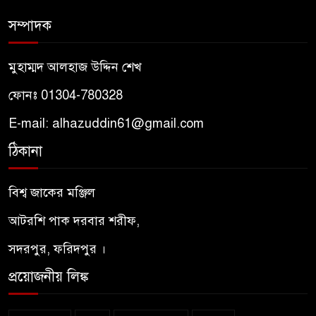
সম্পাদক
তাসাউফ ও সুফিবাদ কী? মাওলানা
রুমির দর্শনে আধ্যাত্মিকতার রহস্য
মুহাম্মদ আলহাজ উদ্দিন শেখ
ফোনঃ 01304-780328
পীরের প্রতি মুরিদের মহব্বত কেমন
হওয়া উচিত? – আদাবুল মুরিদ
E-mail: alhazuddin61@gmail.com
ঠিকানা
মরহুমা / মারহুমা মাগফুরা — অর্থ,
ব্যবহার ও কোরআন–হাদিসের
বিশ্ব জাকের মঞ্জিল
আলোকে শরিয়তসম্মত দৃষ্টিভঙ্গি
আটরশি পাক দরবার শরীফ,
পীরের প্রতি মুরিদের আদব –
সদরপুর, ফরিদপুর ।
আদাবুল মুরীদ নসিহত শরীফ
প্রয়োজনীয় লিঙ্ক
ইয়াজুজ-মাজুজ : কোরআন ও
হাদিসের আলোকে শেষ যুগের