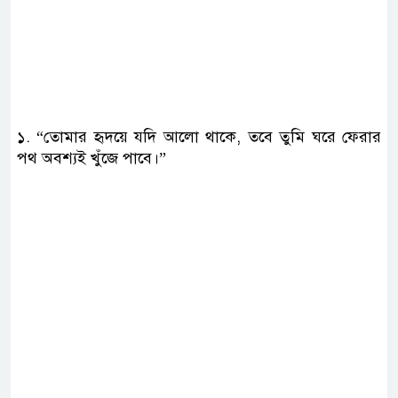
​১. “তোমার হৃদয়ে যদি আলো থাকে, তবে তুমি ঘরে ফেরার
পথ অবশ্যই খুঁজে পাবে।”