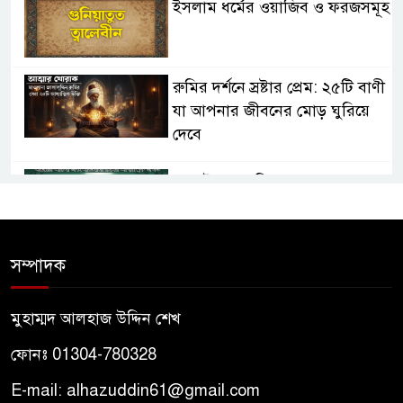
ইসলাম ধর্মের ওয়াজিব ও ফরজসমূহ
রুমির দর্শনে স্রষ্টার প্রেম: ২৫টি বাণী
যা আপনার জীবনের মোড় ঘুরিয়ে
দেবে
তাসাউফ ও সুফিবাদ: অন্তরের আলো
এবং মাওলানা রুমির আধ্যাত্মিক
জগত
সম্পাদক
তাসাউফ ও সুফিবাদ কী? মাওলানা
রুমির দর্শনে আধ্যাত্মিকতার রহস্য
মুহাম্মদ আলহাজ উদ্দিন শেখ
ফোনঃ 01304-780328
পীরের প্রতি মুরিদের মহব্বত কেমন
হওয়া উচিত? – আদাবুল মুরিদ
E-mail: alhazuddin61@gmail.com