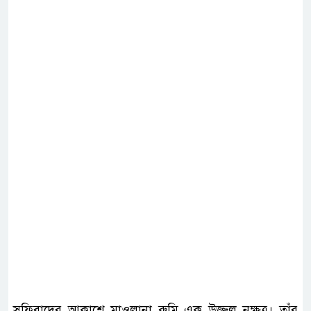
সুফিবাদের আকাশে মাওলানা রুমি এক উজ্জ্বল নক্ষত্র। তাঁর