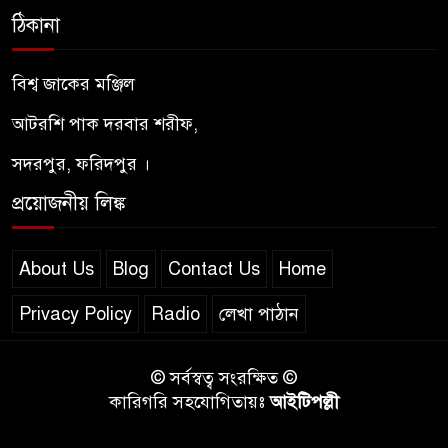
ঠিকানা
মরহুমা / মারহুমা মাগফুরা — অর্থ,
ব্যবহার ও কোরআন–হাদিসের
বিশ্ব জাকের মঞ্জিল
আলোকে শরিয়তসম্মত দৃষ্টিভঙ্গি
আটরশি পাক দরবার শরীফ,
পীরের প্রতি মুরিদের আদব –
সদরপুর, ফরিদপুর ।
আদাবুল মুরীদ নসিহত শরীফ
প্রয়োজনীয় লিঙ্ক
ইয়াজুজ-মাজুজ : কোরআন ও
হাদিসের আলোকে শেষ যুগের
About Us
Blog
Contact Us
Home
ভয়ংকর জাতি
Privacy Policy
Radio
লেখা পাঠান
© সর্বস্বত্ব সংরক্ষিত ©
কারিগরি সহযোগিতায়ঃ
আইটিপল্লী