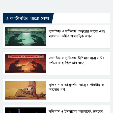
এ ক্যাটাগরির আরো লেখা
তাসাউফ ও সুফিবাদ: অন্তরের আলো এবং
মাওলানা রুমির আধ্যাত্মিক জগত
তাসাউফ ও সুফিবাদ কী? মাওলানা রুমির
দর্শনে আধ্যাত্মিকতার রহস্য
সুফিবাদ ও আত্মদর্শন: আত্মার পরিশুদ্ধি ও
আলোর পথ
সুফিবাদ ও ইসলামের আলোকে: হৃদয়ের