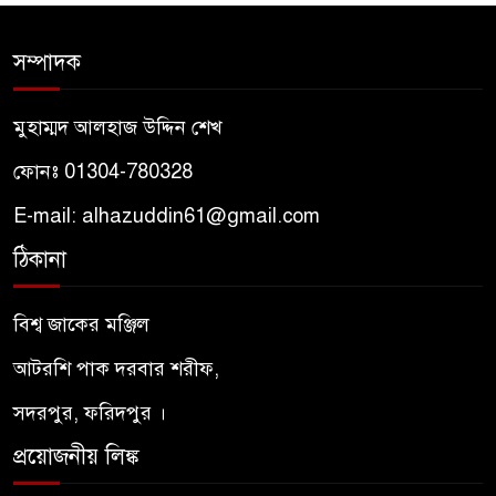
জগত
সম্পাদক
তাসাউফ ও সুফিবাদ কী? মাওলানা
৬
রুমির দর্শনে আধ্যাত্মিকতার রহস্য
মুহাম্মদ আলহাজ উদ্দিন শেখ
পীরের প্রতি মুরিদের মহব্বত কেমন
ফোনঃ 01304-780328
৭
হওয়া উচিত? – আদাবুল মুরিদ
E-mail: alhazuddin61@gmail.com
ঠিকানা
মরহুমা / মারহুমা মাগফুরা — অর্থ,
৮
ব্যবহার ও কোরআন–হাদিসের
বিশ্ব জাকের মঞ্জিল
আলোকে শরিয়তসম্মত দৃষ্টিভঙ্গি
আটরশি পাক দরবার শরীফ,
পীরের প্রতি মুরিদের আদব –
৯
আদাবুল মুরীদ নসিহত শরীফ
সদরপুর, ফরিদপুর ।
প্রয়োজনীয় লিঙ্ক
ইয়াজুজ-মাজুজ : কোরআন ও