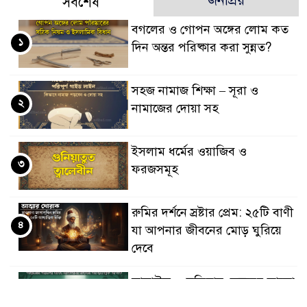
জনপ্রিয়
সর্বশেষ
বগলের ও গোপন অঙ্গের লোম কত
১
দিন অন্তর পরিষ্কার করা সুন্নত?
সহজ নামাজ শিক্ষা – সূরা ও
২
নামাজের দোয়া সহ
ইসলাম ধর্মের ওয়াজিব ও
৩
ফরজসমূহ
রুমির দর্শনে স্রষ্টার প্রেম: ২৫টি বাণী
৪
যা আপনার জীবনের মোড় ঘুরিয়ে
দেবে
তাসাউফ ও সুফিবাদ: অন্তরের আলো
৫
এবং মাওলানা রুমির আধ্যাত্মিক