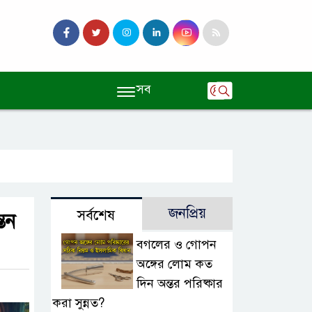
সব
জনপ্রিয়
সর্বশেষ
তন
বগলের ও গোপন
অঙ্গের লোম কত
দিন অন্তর পরিষ্কার
করা সুন্নত?