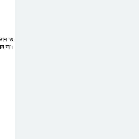
্ঞান ও
েন না।