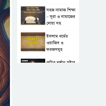
সহজ নামাজ শিক্ষা
– সূরা ও নামাজের
দোয়া সহ
ইসলাম ধর্মের
ওয়াজিব ও
ফরজসমূহ
রুমির দর্শনে স্রষ্টার
প্রেম: ২৫টি বাণী যা
আপনার জীবনের
মোড় ঘুরিয়ে দেবে
তাসাউফ ও
সুফিবাদ: অন্তরের