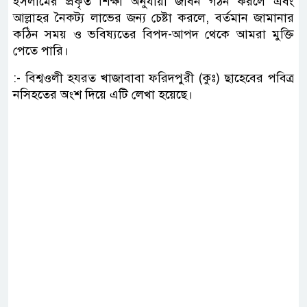
ইসলামের প্রকৃত শিক্ষা অনুযায়ী জীবন গঠন করলে এবং
আল্লাহর নৈকট্য লাভের জন্য চেষ্টা করলে, বর্তমান জামানার
কঠিন সময় ও ভবিষ্যতের বিপদ-আপদ থেকে আমরা মুক্তি
পেতে পারি।
:- বিশ্বওলী হযরত খাজাবাবা ফরিদপুরী (কুঃ) ছাহেবের পবিত্র
নসিহতের অংশ দিয়ে এটি লেখা হয়েছে।