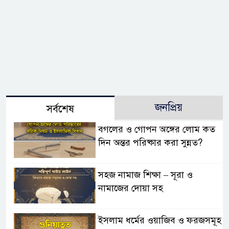
জনপ্রিয়
সর্বশেষ
বগলের ও গোপন অঙ্গের লোম কত
দিন অন্তর পরিষ্কার করা সুন্নত?
সহজ নামাজ শিক্ষা – সূরা ও
নামাজের দোয়া সহ
ইসলাম ধর্মের ওয়াজিব ও ফরজসমূহ