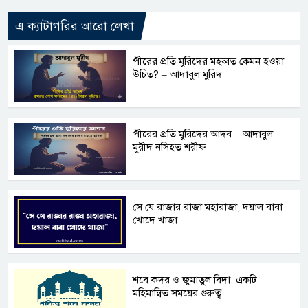
এ ক্যাটাগরির আরো লেখা
পীরের প্রতি মুরিদের মহব্বত কেমন হওয়া
উচিত? – আদাবুল মুরিদ
পীরের প্রতি মুরিদের আদব – আদাবুল
মুরীদ নসিহত শরীফ
সে যে রাজার রাজা মহারাজা, দয়াল বাবা
খোদে খাজা
শবে কদর ও জুমাতুল বিদা: একটি
মহিমান্বিত সময়ের গুরুত্ব