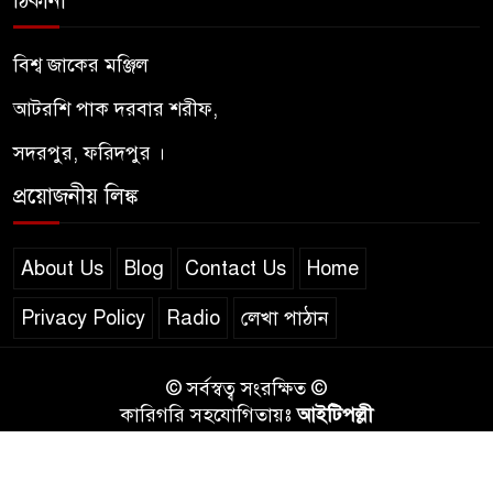
ঠিকানা
মরহুমা / মারহুমা মাগফুরা — অর্থ,
ব্যবহার ও কোরআন–হাদিসের
বিশ্ব জাকের মঞ্জিল
আলোকে শরিয়তসম্মত দৃষ্টিভঙ্গি
আটরশি পাক দরবার শরীফ,
পীরের প্রতি মুরিদের আদব –
সদরপুর, ফরিদপুর ।
আদাবুল মুরীদ নসিহত শরীফ
প্রয়োজনীয় লিঙ্ক
ইয়াজুজ-মাজুজ : কোরআন ও
হাদিসের আলোকে শেষ যুগের
About Us
Blog
Contact Us
Home
ভয়ংকর জাতি
Privacy Policy
Radio
লেখা পাঠান
© সর্বস্বত্ব সংরক্ষিত ©
কারিগরি সহযোগিতায়ঃ
আইটিপল্লী