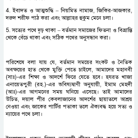
4. ইবাদত ও আত্মশুদ্ধি – নিয়মিত নামাজ, জিকির-আজকার,
দরুদ শরীফ পাঠ করা এবং আল্লাহর হুকুম মেনে চলা।
5. সত্যের পথে দৃঢ় থাকা – বর্তমান সমাজের ফিতনা ও বিভ্রান্তি
থেকে বেঁচে থাকা এবং সঠিক পথের অনুসন্ধান করা।
পরিশেষে বলা যায় যে, বর্তমান সময়ের সংকট ও নৈতিক
অবক্ষয়ের হাত থেকে মুক্তি পেতে চাইলে, আমাদের মহানবী
(সাঃ)-এর শিক্ষা ও আদর্শে ফিরে যেতে হবে। হযরত খাজা
এনায়েতপুরী (রহ.)-এর ভবিষ্যদ্বাণী অনুযায়ী, ইমাম মেহদী
(আঃ)-এর আগমনের সময় ঘনিয়ে এসেছে। তাই আমাদের
উচিত, দয়াল পীর কেবলাজানের আদর্শের ছায়াতলে আশ্রয়
নেওয়া এবং জাকের পার্টির পতাকা তলে ঐক্যবদ্ধ হয়ে সত্য ও
ন্যায়ের পথে চলা।