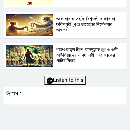
তলোয়ার ও তছবি: বিশ্বওলী খাজাবাবা
ফরিদপুরী (কুঃ) ছাহেবের নির্দেশনার
তাৎপর্য
গাজওয়াতুল হিন্দ: রাসূলুল্লাহ ﷺ ও ওলী-
আউলিয়াদের ভবিষ্যদ্বাণী এবং জাকের
পার্টির বিজয়
Listen to this
ট্যাগস :