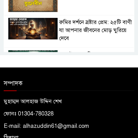
রুমির দর্শনে স্রষ্টার প্রেম: ২৫টি বাণী
যা আপনার জীবনের মোড় ঘুরিয়ে
দেবে
তাসাউফ ও সুফিবাদ: অন্তরের আলো
এবং মাওলানা রুমির আধ্যাত্মিক
জগত
সম্পাদক
তাসাউফ ও সুফিবাদ কী? মাওলানা
রুমির দর্শনে আধ্যাত্মিকতার রহস্য
মুহাম্মদ আলহাজ উদ্দিন শেখ
ফোনঃ 01304-780328
পীরের প্রতি মুরিদের মহব্বত কেমন
হওয়া উচিত? – আদাবুল মুরিদ
E-mail: alhazuddin61@gmail.com