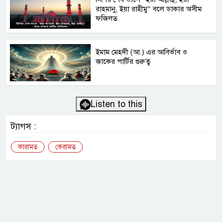
রাহমানু, ইয়া রাহীমু” বলে ডাকার অসীম
ফজিলত
ইমাম মেহদী (আ.) এর আবির্ভাব ও
জাকের পার্টির গুরুত্ব
Listen to this
ট্যাগস :
কারামত
কেরামত