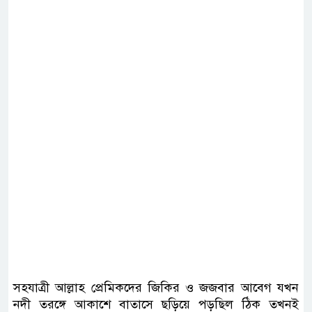
সহযাত্রী আল্লাহ প্রেমিকদের জিকির ও জজবার আবেগ যখন
নদী তরঙ্গে আকাশে বাতাসে ছড়িয়ে পড়ছিল ঠিক তখনই