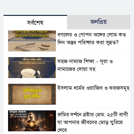
জনপ্রিয়
সর্বশেষ
বগলের ও গোপন অঙ্গের লোম কত
দিন অন্তর পরিষ্কার করা সুন্নত?
সহজ নামাজ শিক্ষা – সূরা ও
নামাজের দোয়া সহ
ইসলাম ধর্মের ওয়াজিব ও ফরজসমূহ
রুমির দর্শনে স্রষ্টার প্রেম: ২৫টি বাণী
যা আপনার জীবনের মোড় ঘুরিয়ে
দেবে