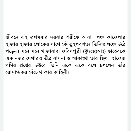
জীবনে এই প্রথমবার দরবার শরীফে আসা। লঞ্চ কাফেলার
হাজার হাজার লোকের সাথে কৌতুহলবশতঃ তিনিও লঞ্চে উঠে
পড়েন। মনে মনে খাজাবাবা ফরিদপুরী (কুঃছেঃআঃ) ছাহেবকে
এক নজর দেখারও তীব্র বাসনা ও আকাঙ্খা তার ছিল। হাফেজ
গণির প্রশ্নের উত্তরে তিনি একে একে বলে চললেন তাঁর
রোমাঞ্চকর বেঁচে থাকার কাহিনীঃ