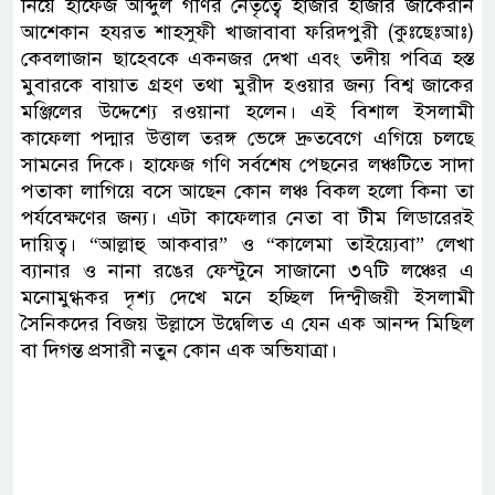
নিয়ে হাফেজ আব্দুল গণির নেতৃত্বে হাজার হাজার জাকেরান
আশেকান হযরত শাহসুফী খাজাবাবা ফরিদপুরী (কুঃছেঃআঃ)
কেবলাজান ছাহেবকে একনজর দেখা এবং তদীয় পবিত্র হস্ত
মুবারকে বায়াত গ্রহণ তথা মুরীদ হওয়ার জন্য বিশ্ব জাকের
মঞ্জিলের উদ্দেশ্যে রওয়ানা হলেন। এই বিশাল ইসলামী
কাফেলা পদ্মার উত্তাল তরঙ্গ ভেঙ্গে দ্রুতবেগে এগিয়ে চলছে
সামনের দিকে। হাফেজ গণি সর্বশেষ পেছনের লঞ্চটিতে সাদা
পতাকা লাগিয়ে বসে আছেন কোন লঞ্চ বিকল হলো কিনা তা
পর্যবেক্ষণের জন্য। এটা কাফেলার নেতা বা টীম লিডারেরই
দায়িত্ব। “আল্লাহু আকবার” ও “কালেমা তাইয়্যেবা” লেখা
ব্যানার ও নানা রঙের ফেস্টুনে সাজানো ৩৭টি লঞ্চের এ
মনোমুগ্ধকর দৃশ্য দেখে মনে হচ্ছিল দিন্দ্বীজয়ী ইসলামী
সৈনিকদের বিজয় উল্লাসে উদ্বেলিত এ যেন এক আনন্দ মিছিল
বা দিগন্ত প্রসারী নতুন কোন এক অভিযাত্রা।