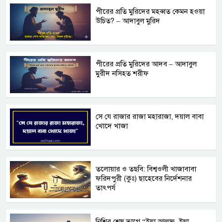
পীরের প্রতি মুরিদের মহব্বত কেমন হওয়া
উচিত? – আদাবুল মুরিদ
পীরের প্রতি মুরিদের আদব – আদাবুল
মুরীদ নসিহত শরীফ
সে যে রাজার রাজা মহারাজা, দয়াল বাবা
খোদে খাজা
তলোয়ার ও তছবি: বিশ্বওলী খাজাবাবা
ফরিদপুরী (কুঃ) ছাহেবের নির্দেশনার
তাৎপর্য
নিশির শেষ ভাগে “ইয়া আল্লাহু, ইয়া