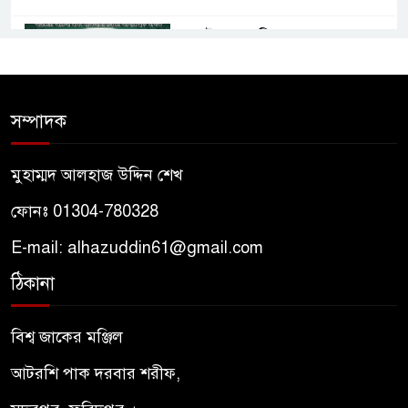
তাসাউফ ও সুফিবাদ: অন্তরের আলো
এবং মাওলানা রুমির আধ্যাত্মিক
জগত
সম্পাদক
তাসাউফ ও সুফিবাদ কী? মাওলানা
রুমির দর্শনে আধ্যাত্মিকতার রহস্য
মুহাম্মদ আলহাজ উদ্দিন শেখ
ফোনঃ 01304-780328
পীরের প্রতি মুরিদের মহব্বত কেমন
হওয়া উচিত? – আদাবুল মুরিদ
E-mail: alhazuddin61@gmail.com
ঠিকানা
মরহুমা / মারহুমা মাগফুরা — অর্থ,
ব্যবহার ও কোরআন–হাদিসের
বিশ্ব জাকের মঞ্জিল
আলোকে শরিয়তসম্মত দৃষ্টিভঙ্গি
আটরশি পাক দরবার শরীফ,
পীরের প্রতি মুরিদের আদব –