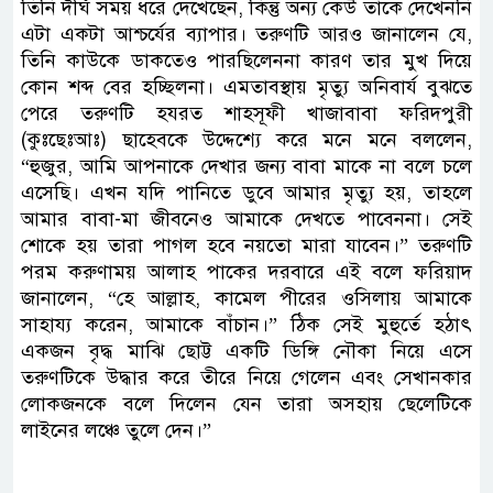
তিনি দীর্ঘ সময় ধরে দেখেছেন, কিন্তু অন্য কেউ তাকে দেখেননি
এটা একটা আশ্চর্যের ব্যাপার। তরুণটি আরও জানালেন যে,
তিনি কাউকে ডাকতেও পারছিলেননা কারণ তার মুখ দিয়ে
কোন শব্দ বের হচ্ছিলনা। এমতাবস্থায় মৃত্যু অনিবার্য বুঝতে
পেরে তরুণটি হযরত শাহসূফী খাজাবাবা ফরিদপুরী
(কুঃছেঃআঃ) ছাহেবকে উদ্দেশ্যে করে মনে মনে বললেন,
“হুজুর, আমি আপনাকে দেখার জন্য বাবা মাকে না বলে চলে
এসেছি। এখন যদি পানিতে ডুবে আমার মৃত্যু হয়, তাহলে
আমার বাবা-মা জীবনেও আমাকে দেখতে পাবেননা। সেই
শোকে হয় তারা পাগল হবে নয়তো মারা যাবেন।” তরুণটি
পরম করুণাময় আলাহ পাকের দরবারে এই বলে ফরিয়াদ
জানালেন, “হে আল্লাহ, কামেল পীরের ওসিলায় আমাকে
সাহায্য করেন, আমাকে বাঁচান।” ঠিক সেই মুহুর্তে হঠাৎ
একজন বৃদ্ধ মাঝি ছোট্ট একটি ডিঙ্গি নৌকা নিয়ে এসে
তরুণটিকে উদ্ধার করে তীরে নিয়ে গেলেন এবং সেখানকার
লোকজনকে বলে দিলেন যেন তারা অসহায় ছেলেটিকে
লাইনের লঞ্চে তুলে দেন।”