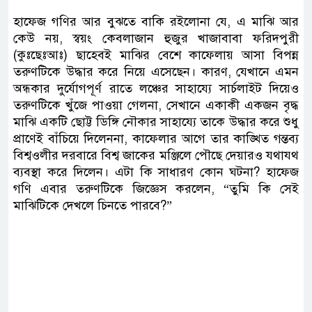
হাফেজ গণির আর বুঝতে বাকি রইলোনা যে, এ মাঝি আর
কেউ নয়, স্বয়ং কেবলাজান হুজুর খাজাবাবা ফরিদপুরী
(কুঃছেঃআঃ) ছাহেবই মাঝির বেশে কাফেলায় আসা বিপন্ন
তরুণটিকে উদ্ধার করে নিয়ে এসেছেন। কারণ, যেখানে এমন
অন্ধকার দুর্যোগপূর্ণ রাতে লঞ্চের সাহায্যে সার্চলাইট দিয়েও
তরুণটিকে খুঁজে পাওয়া গেলনা, সেখানে একাকী একজন বৃদ্ধ
মাঝি একটি ছোট্ট ডিঙ্গি নৌকার সাহায্যে তাকে উদ্ধার করে শুধু
প্রাণেই বাঁচিয়ে দিলেননা, কাফেলার আগে তার কাঙ্খিত গন্তব্য
বিশ্বওলীর দরবারে বিশ্ব জাকের মঞ্জিলে পৌছে দেয়ারও যথাযথ
ব্যবস্থা করে দিলেন। এটা কি সাধারণ কোন ঘটনা? হাফেজ
গণি এবার তরুণটিকে জিজ্ঞেস করলেন, “তুমি কি সেই
মাঝিটিকে দেখলে চিনতে পারবে?”