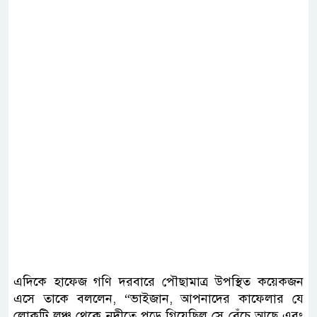
এদিকে হাফেজ গণি দরবারে পৌছামাত্র উপস্থিত কয়েকজন
এসে তাকে বললেন, “ভাইজান, আপনাদের কাফেলার যে
লোকটি লঞ্চ থেকে নদীতে পড়ে গিয়েছিল সে বেঁচে আছে এবং