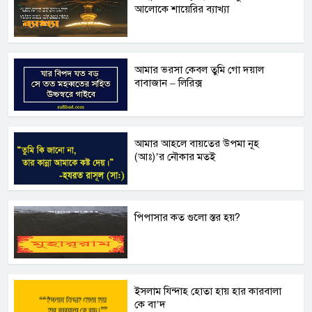
আলোকে শায়েরির ব্যাখ্যা
আমার ভরসা কেবল তুমি গো দয়াল
বাবাজান – লিরিক্স
আমার আহলে বায়তের উপমা নূহ
(আঃ)’র নৌকার মতই
পিপাসার কত গুলো স্তর হয়?
ইসলাম যিন্দাহ হোতা হায় হার কারবালা
কে বা’দ