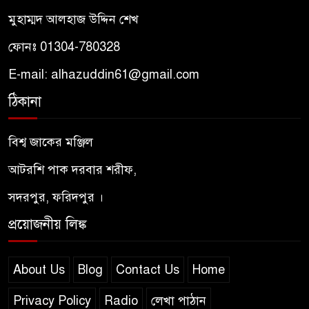
রুমির দর্শনে আধ্যাত্মিকতার রহস্য
মুহাম্মদ আলহাজ উদ্দিন শেখ
ফোনঃ 01304-780328
পীরের প্রতি মুরিদের মহব্বত কেমন
হওয়া উচিত? – আদাবুল মুরিদ
E-mail: alhazuddin61@gmail.com
ঠিকানা
মরহুমা / মারহুমা মাগফুরা — অর্থ,
ব্যবহার ও কোরআন–হাদিসের
বিশ্ব জাকের মঞ্জিল
আলোকে শরিয়তসম্মত দৃষ্টিভঙ্গি
আটরশি পাক দরবার শরীফ,
পীরের প্রতি মুরিদের আদব –
সদরপুর, ফরিদপুর ।
আদাবুল মুরীদ নসিহত শরীফ
প্রয়োজনীয় লিঙ্ক
ইয়াজুজ-মাজুজ : কোরআন ও
হাদিসের আলোকে শেষ যুগের
About Us
Blog
Contact Us
Home
ভয়ংকর জাতি
Privacy Policy
Radio
লেখা পাঠান