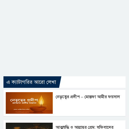
এ ক্যাটাগরির আরো লেখা
নেতৃত্বের প্রদীপ – মোস্তফা আমীর ফয়সাল
আত্মশুদ্ধি ও আল্লাহর প্রেম: সুফিবাদের