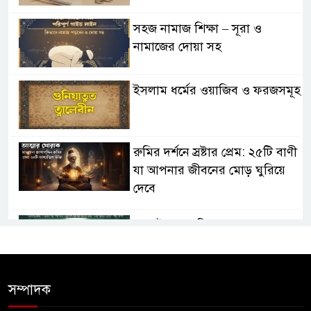
সহজ নামাজ শিক্ষা – সূরা ও
নামাজের দোয়া সহ
ইসলাম ধর্মের ওয়াজিব ও ফরজসমূহ
রুমির দর্শনে স্রষ্টার প্রেম: ২৫টি বাণী
যা আপনার জীবনের মোড় ঘুরিয়ে
দেবে
তাসাউফ ও সুফিবাদ: অন্তরের আলো
এবং মাওলানা রুমির আধ্যাত্মিক
জগত
সম্পাদক
তাসাউফ ও সুফিবাদ কী? মাওলানা