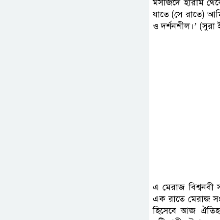
মসজিদে হারাম থেকে
যাতে (সে রাতে) আমি
ও দর্শনশীল।’ (সুরা
এ মেরাজ বিশ্বনবী 
এক রাতে মেরাজ স
হিসেবে আজ ঐতিহা