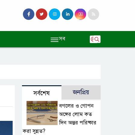
সব
জনপ্রিয়
সর্বশেষ
বগলের ও গোপন
অঙ্গের লোম কত
দিন অন্তর পরিষ্কার
করা সুন্নত?