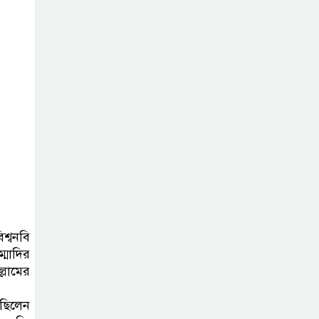
কোরআন–হাদিসের আলোকে
শরিয়তসম্মত দৃষ্টিভঙ্গি
পীরের প্রতি মুরিদের
আদব – আদাবুল
মুরীদ নসিহত শরীফ
ইয়াজুজ-মাজুজ :
কোরআন ও
হাদিসের আলোকে
শেষ যুগের ভয়ংকর জাতি
শ্বনবি
্মাদির
্লামের
েছিলেন