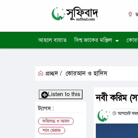
ঢ
আহলে বায়াত
বিশ্ব জাকের মঞ্জিল
কোর
প্রচ্ছদ /
কোরআন ও হাদিস
Listen to this
নবী করিম (স
ট্যাগস :
আপডেট সময় :
ফজিলত ও আমল
শবে মেরাজ