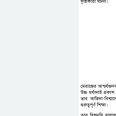
সৃষ্টিকারী ঘটনা।
মেরাজের আশ্চর্যজনক 
উচ্চ মর্যাদাই প্রক
তার আক্বিদা-বিশ্
গুরুত্বপূর্ণ শিক্ষা।
তবে বিশ্বনবি সাল্ল