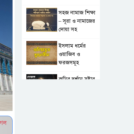
সহজ নামাজ শিক্ষা
– সূরা ও নামাজের
দোয়া সহ
ইসলাম ধর্মের
ওয়াজিব ও
ফরজসমূহ
রুমির দর্শনে স্রষ্টার
প্রেম: ২৫টি বাণী যা
আপনার জীবনের
মোড় ঘুরিয়ে দেবে
তাসাউফ ও
ুগল
সুফিবাদ: অন্তরের