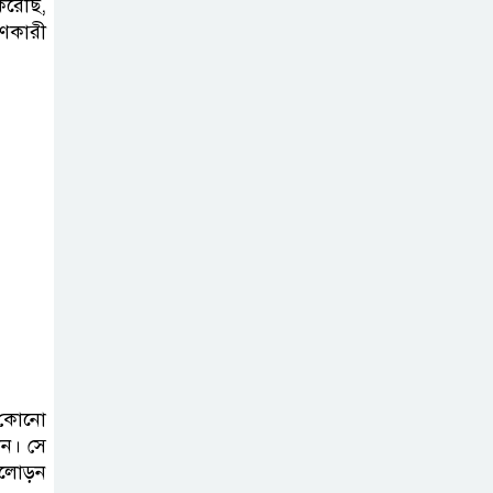
করেছি,
বণকারী
র কোনো
ন। সে
আলোড়ন